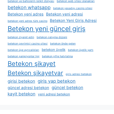
betekon ve bahislerin renkli dünyası
betekon web sitesi olanakları
betekon whatsapp
betekon yasadışı casino sitesi
Betekon yeni adres
Betekon yeni adresi
Betekon Yeni Giriş Adresi
betekon yeni adres türk casino
Betekon yeni güncel giriş
betekon ziyaret edin
betekon çalışma düzeni
betekon çevrimiçi casino sitesi
betekon önde gelen
betekon üyelik
betekon üye ayrıcalıkları
betekon üyelik şartı
betekon şampiyonlar ligi
betekon şifre hatırlatma
Betekon şikayet
Betekon şikayetvar
giris adresi betekon
giris yap betekon
girisi betekon
güncel betekon
güncel adresi betekon
kayit betekon
yeni adresi betekon