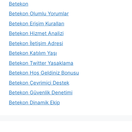
Betekon
Betekon Olumlu Yorumlar
Betekon Erişim Kuralları
Betekon Hizmet Analizi
Betekon İletişim Adresi
Betekon Katılım Yaşı
Betekon Twitter Yasaklama
Betekon Hoş Geldiniz Bonusu
Betekon Çevrimiçi Destek
Betekon Güvenlik Denetimi
Betekon Dinamik Ekip