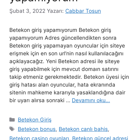
Şubat 3, 2022
Yazarı:
Cabbar Tosun
Betekon giriş yapamıyorum Betekon giriş
yapamıyorum Adres güncellendikten sonra
Betekon giriş yapamayan oyuncular için siteye
erişmek için en son url’nin nasıl kullanılacağını
açıklayacağız. Yeni Betekon adresi ile siteye
giriş yapabilmek için mevcut domaın satırını
takip etmeniz gerekmektedir. Betekon üyesi için
giriş hatası alan oyuncular, hata ekranında
sitenin mahkeme kararıyla yasaklandığına dair
bir uyarı alırsa sonraki …
Devamını oku…
Kategoriler
Betekon Giriş
Etiketler
Betekon bonus
,
Betekon canlı bahis
,
Betekon casino oyunları
,
Betekon güncel adresi