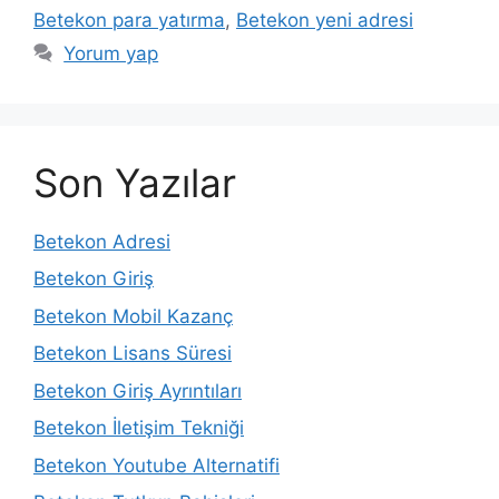
Betekon para yatırma
,
Betekon yeni adresi
Yorum yap
Son Yazılar
Betekon Adresi
Betekon Giriş
Betekon Mobil Kazanç
Betekon Lisans Süresi
Betekon Giriş Ayrıntıları
Betekon İletişim Tekniği
Betekon Youtube Alternatifi