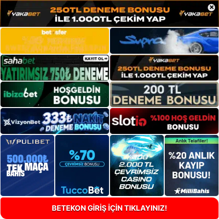
×
BETEKON GİRİŞ İÇİN TIKLAYINIZ!