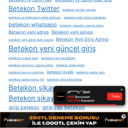
Betekon Twitter
betekon twitter sayfası
betekon ve bahislerin renkli dünyası
betekon web sitesi olanakları
betekon whatsapp
betekon yasadışı casino sitesi
Betekon yeni adres
Betekon yeni adresi
Betekon Yeni Giriş Adresi
betekon yeni adres türk casino
Betekon yeni güncel giriş
betekon ziyaret edin
betekon çalışma düzeni
betekon çevrimiçi casino sitesi
betekon önde gelen
betekon üyelik
betekon üye ayrıcalıkları
betekon üyelik şartı
betekon şampiyonlar ligi
betekon şifre hatırlatma
Betekon şikayet
Betekon şikayetvar
giris adresi betekon
giris yap betekon
girisi betekon
güncel betekon
güncel adresi betekon
×
kayit betekon
yeni adresi betekon