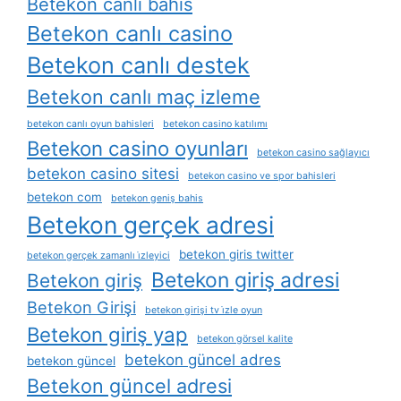
Betekon canlı bahis
Betekon canlı casino
Betekon canlı destek
Betekon canlı maç izleme
betekon canlı oyun bahisleri
betekon casino katılımı
Betekon casino oyunları
betekon casino sağlayıcı
betekon casino sitesi
betekon casino ve spor bahisleri
betekon com
betekon geniş bahis
Betekon gerçek adresi
betekon giris twitter
betekon gerçek zamanlı i̇zleyici
Betekon giriş adresi
Betekon giriş
Betekon Girişi
betekon girişi tv i̇zle oyun
Betekon giriş yap
betekon görsel kalite
betekon güncel adres
betekon güncel
Betekon güncel adresi