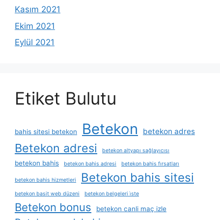
Kasım 2021
Ekim 2021
Eylül 2021
Etiket Bulutu
Betekon
betekon adres
bahis sitesi betekon
Betekon adresi
betekon altyapı sağlayıcısı
betekon bahis
betekon bahis adresi
betekon bahis fırsatları
Betekon bahis sitesi
betekon bahis hizmetleri
betekon basit web düzeni
betekon belgeleri i̇ste
Betekon bonus
betekon canli maç izle