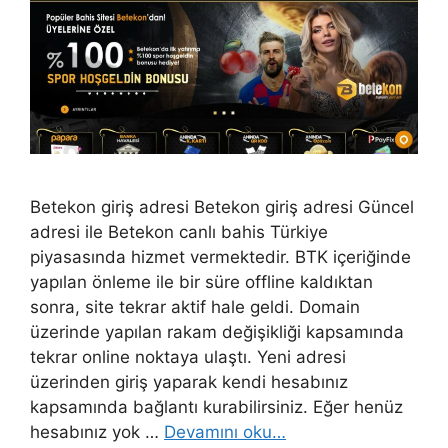
Betekon giriş adresi Betekon giriş adresi Güncel
adresi ile Betekon canlı bahis Türkiye
piyasasında hizmet vermektedir. BTK içeriğinde
yapılan önleme ile bir süre offline kaldıktan
sonra, site tekrar aktif hale geldi. Domain
üzerinde yapılan rakam değişikliği kapsamında
tekrar online noktaya ulaştı. Yeni adresi
üzerinden giriş yaparak kendi hesabınız
kapsamında bağlantı kurabilirsiniz. Eğer henüz
hesabınız yok …
Devamını oku…