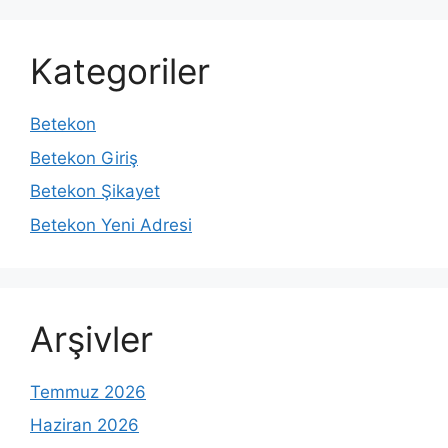
Kategoriler
Betekon
Betekon Giriş
Betekon Şikayet
Betekon Yeni Adresi
Arşivler
Temmuz 2026
Haziran 2026