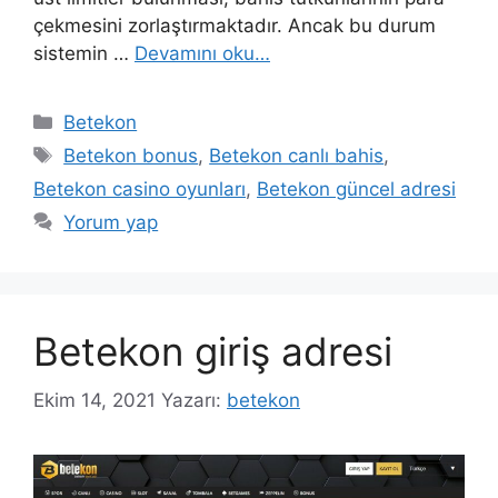
çekmesini zorlaştırmaktadır. Ancak bu durum
sistemin …
Devamını oku…
Kategoriler
Betekon
Etiketler
Betekon bonus
,
Betekon canlı bahis
,
Betekon casino oyunları
,
Betekon güncel adresi
Yorum yap
Betekon giriş adresi
Ekim 14, 2021
Yazarı:
betekon