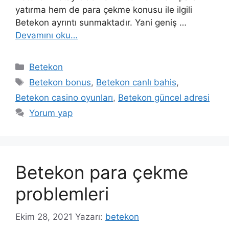
yatırma hem de para çekme konusu ile ilgili
Betekon ayrıntı sunmaktadır. Yani geniş …
Devamını oku…
Kategoriler
Betekon
Etiketler
Betekon bonus
,
Betekon canlı bahis
,
Betekon casino oyunları
,
Betekon güncel adresi
Yorum yap
Betekon para çekme
problemleri
Ekim 28, 2021
Yazarı:
betekon