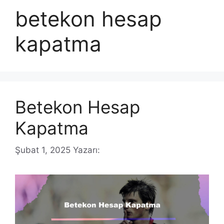
betekon hesap
kapatma
Betekon Hesap
Kapatma
Şubat 1, 2025
Yazarı: