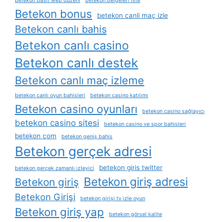
betekon basit web düzeni
betekon belgeleri i̇ste
Betekon bonus
betekon canli maç izle
Betekon canlı bahis
Betekon canlı casino
Betekon canlı destek
Betekon canlı maç izleme
betekon canlı oyun bahisleri
betekon casino katılımı
Betekon casino oyunları
betekon casino sağlayıcı
betekon casino sitesi
betekon casino ve spor bahisleri
betekon com
betekon geniş bahis
Betekon gerçek adresi
betekon giris twitter
betekon gerçek zamanlı i̇zleyici
Betekon giriş adresi
Betekon giriş
Betekon Girişi
betekon girişi tv i̇zle oyun
Betekon giriş yap
betekon görsel kalite