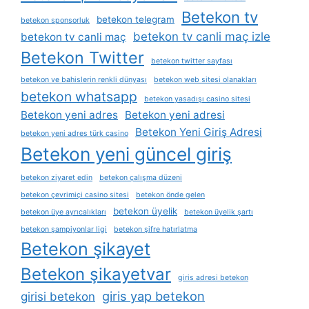
Betekon tv
betekon telegram
betekon sponsorluk
betekon tv canli maç izle
betekon tv canli maç
Betekon Twitter
betekon twitter sayfası
betekon ve bahislerin renkli dünyası
betekon web sitesi olanakları
betekon whatsapp
betekon yasadışı casino sitesi
Betekon yeni adres
Betekon yeni adresi
Betekon Yeni Giriş Adresi
betekon yeni adres türk casino
Betekon yeni güncel giriş
betekon ziyaret edin
betekon çalışma düzeni
betekon çevrimiçi casino sitesi
betekon önde gelen
betekon üyelik
betekon üye ayrıcalıkları
betekon üyelik şartı
betekon şampiyonlar ligi
betekon şifre hatırlatma
Betekon şikayet
Betekon şikayetvar
giris adresi betekon
giris yap betekon
girisi betekon