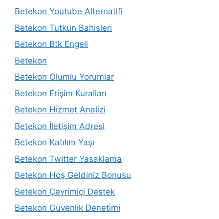
Betekon Youtube Alternatifi
Betekon Tutkun Bahisleri
Betekon Btk Engeli
Betekon
Betekon Olumlu Yorumlar
Betekon Erişim Kuralları
Betekon Hizmet Analizi
Betekon İletişim Adresi
Betekon Katılım Yaşı
Betekon Twitter Yasaklama
Betekon Hoş Geldiniz Bonusu
Betekon Çevrimiçi Destek
Betekon Güvenlik Denetimi