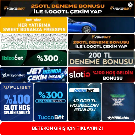
×
BETEKON GİRİŞ İÇİN TIKLAYINIZ!