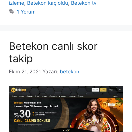
izleme
,
Betekon kaç oldu
,
Betekon tv
1 Yorum
Betekon canlı skor
takip
Ekim 21, 2021
Yazarı:
betekon