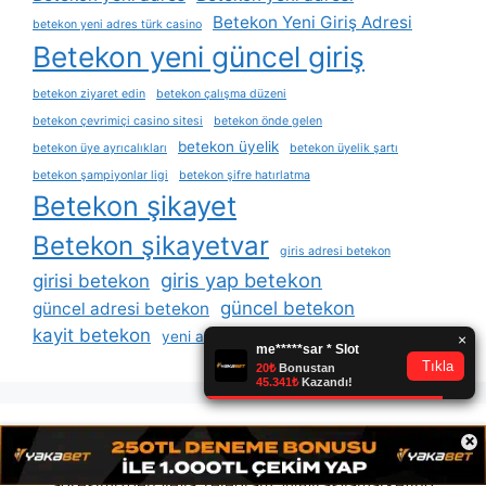
Betekon Yeni Giriş Adresi
betekon yeni adres türk casino
Betekon yeni güncel giriş
betekon ziyaret edin
betekon çalışma düzeni
betekon çevrimiçi casino sitesi
betekon önde gelen
betekon üyelik
betekon üye ayrıcalıkları
betekon üyelik şartı
betekon şampiyonlar ligi
betekon şifre hatırlatma
Betekon şikayet
Betekon şikayetvar
giris adresi betekon
giris yap betekon
girisi betekon
güncel betekon
güncel adresi betekon
kayit betekon
yeni adresi betekon
"Avrasya'nın en büyük reklam platformunda olmak için
×
Microsoft Teams:
reklam@avrasyamarketing.com
adresimizden veya Telegram: @Avrasyamarketing