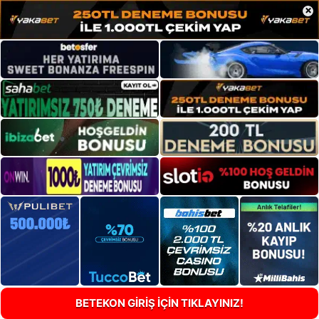
×
BETEKON GİRİŞ İÇİN TIKLAYINIZ!