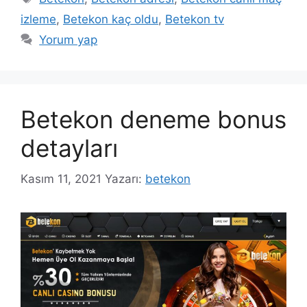
izleme
,
Betekon kaç oldu
,
Betekon tv
Yorum yap
Betekon deneme bonus
detayları
Kasım 11, 2021
Yazarı:
betekon