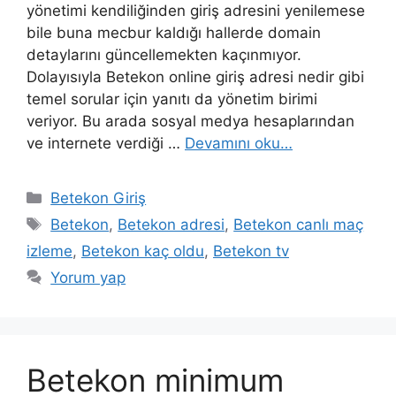
yönetimi kendiliğinden giriş adresini yenilemese
bile buna mecbur kaldığı hallerde domain
detaylarını güncellemekten kaçınmıyor.
Dolayısıyla Betekon online giriş adresi nedir gibi
temel sorular için yanıtı da yönetim birimi
veriyor. Bu arada sosyal medya hesaplarından
ve internete verdiği …
Devamını oku…
Kategoriler
Betekon Giriş
Etiketler
Betekon
,
Betekon adresi
,
Betekon canlı maç
izleme
,
Betekon kaç oldu
,
Betekon tv
Yorum yap
Betekon minimum