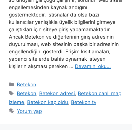
sorunuyla ilgili çoğu çalışma, sorunun web sitesi
engellemesinden kaynaklandığını
göstermektedir. İstisnalar da olsa bazı
kullanıcılar yanlışlıkla üyelik bilgilerini girmeye
çalıştıkları için siteye giriş yapamamaktadır.
Ancak Betekon ve diğerlerinin giriş adresinin
duyurulması, web sitesinin başka bir adresinin
engellendiğini gösterdi. Erişim kısıtlamaları,
yabancı sitelerde bahis oynamak isteyen
kişilerin alışması gereken …
Devamını oku…
Kategoriler
Betekon
Etiketler
Betekon
,
Betekon adresi
,
Betekon canlı maç
izleme
,
Betekon kaç oldu
,
Betekon tv
Yorum yap