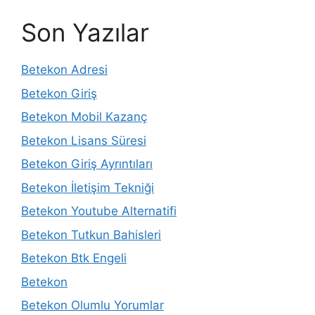
Son Yazılar
Betekon Adresi
Betekon Giriş
Betekon Mobil Kazanç
Betekon Lisans Süresi
Betekon Giriş Ayrıntıları
Betekon İletişim Tekniği
Betekon Youtube Alternatifi
Betekon Tutkun Bahisleri
Betekon Btk Engeli
Betekon
Betekon Olumlu Yorumlar