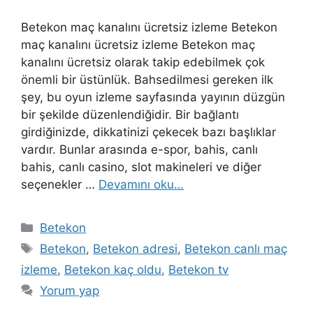
Betekon maç kanalını ücretsiz izleme Betekon
maç kanalını ücretsiz izleme Betekon maç
kanalını ücretsiz olarak takip edebilmek çok
önemli bir üstünlük. Bahsedilmesi gereken ilk
şey, bu oyun izleme sayfasında yayının düzgün
bir şekilde düzenlendiğidir. Bir bağlantı
girdiğinizde, dikkatinizi çekecek bazı başlıklar
vardır. Bunlar arasında e-spor, bahis, canlı
bahis, canlı casino, slot makineleri ve diğer
seçenekler …
Devamını oku…
Kategoriler
Betekon
Etiketler
Betekon
,
Betekon adresi
,
Betekon canlı maç
izleme
,
Betekon kaç oldu
,
Betekon tv
Yorum yap