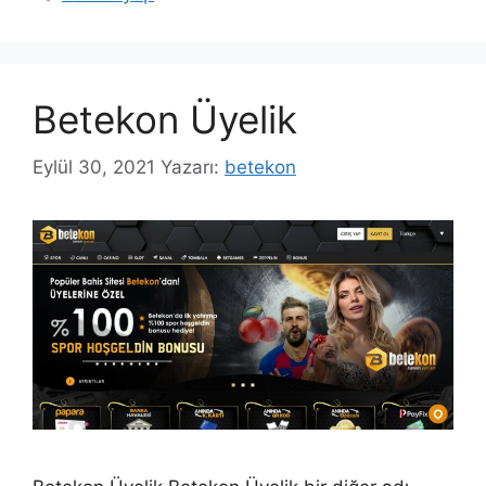
Betekon Üyelik
Eylül 30, 2021
Yazarı:
betekon