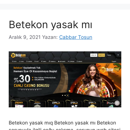
Betekon yasak mı
Aralık 9, 2021
Yazarı:
Cabbar Tosun
Betekon yasak mıq Betekon yasak mı Betekon