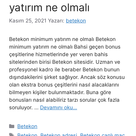
yatırım ne olmalı
Kasım 25, 2021
Yazarı:
betekon
Betekon minimum yatırım ne olmalı Betekon
minimum yatırım ne olmalı Bahsi geçen bonus
çeşitlerine hizmetlerinde yer veren bahis
sitelerinden birisi Betekon sitesidir. Uzman ve
profesyonel kadro ile beraber Betekon bunun
dışındakilerini şirket sağlıyor. Ancak söz konusu
olan ekstra bonus çeşitlerini nasıl alacaklarını
bilmeyen kişiler bulunmaktadır. Buna göre
bonusları nasıl alabiliriz tarzı sorular çok fazla
soruluyor. …
Devamını oku…
Kategoriler
Betekon
Etiketler
Betekon
,
Betekon adresi
,
Betekon canlı maç