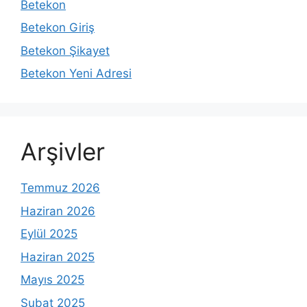
Betekon
Betekon Giriş
Betekon Şikayet
Betekon Yeni Adresi
Arşivler
Temmuz 2026
Haziran 2026
Eylül 2025
Haziran 2025
Mayıs 2025
Şubat 2025