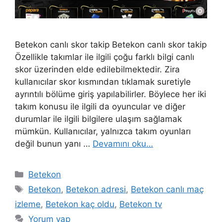
Betekon canlı skor takip Betekon canlı skor takip
Özellikle takımlar ile ilgili çoğu farklı bilgi canlı
skor üzerinden elde edilebilmektedir. Zira
kullanıcılar skor kısmından tıklamak suretiyle
ayrıntılı bölüme giriş yapılabilirler. Böylece her iki
takım konusu ile ilgili da oyuncular ve diğer
durumlar ile ilgili bilgilere ulaşım sağlamak
mümkün. Kullanıcılar, yalnızca takım oyunları
değil bunun yanı …
Devamını oku…
Kategoriler
Betekon
Etiketler
Betekon
,
Betekon adresi
,
Betekon canlı maç
izleme
,
Betekon kaç oldu
,
Betekon tv
Yorum yap