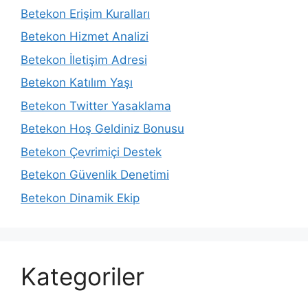
Betekon Erişim Kuralları
Betekon Hizmet Analizi
Betekon İletişim Adresi
Betekon Katılım Yaşı
Betekon Twitter Yasaklama
Betekon Hoş Geldiniz Bonusu
Betekon Çevrimiçi Destek
Betekon Güvenlik Denetimi
Betekon Dinamik Ekip
Kategoriler