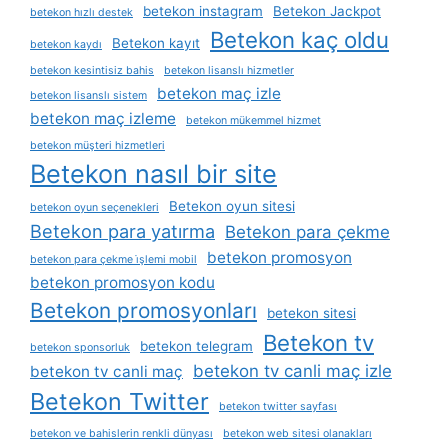
betekon instagram
Betekon Jackpot
betekon hızlı destek
Betekon kaç oldu
Betekon kayıt
betekon kaydı
betekon kesintisiz bahis
betekon lisanslı hizmetler
betekon maç izle
betekon lisanslı sistem
betekon maç izleme
betekon mükemmel hizmet
betekon müşteri hizmetleri
Betekon nasıl bir site
Betekon oyun sitesi
betekon oyun seçenekleri
Betekon para yatırma
Betekon para çekme
betekon promosyon
betekon para çekme i̇şlemi mobil
betekon promosyon kodu
Betekon promosyonları
betekon sitesi
Betekon tv
betekon telegram
betekon sponsorluk
betekon tv canli maç izle
betekon tv canli maç
Betekon Twitter
betekon twitter sayfası
betekon ve bahislerin renkli dünyası
betekon web sitesi olanakları