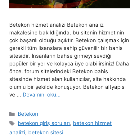
Betekon hizmet analizi Betekon analiz
makalesine bakıldığında, bu sitenin hizmetinin
çok başarılı olduğu açıktır. Betekon çalışmak için
gerekli tüm lisanslara sahip güvenilir bir bahis
sitesidir. İnsanların bahse girmeyi sevdiği
popüler bir yer ve kolayca üye olabilirsiniz! Daha
önce, forum sitelerindeki Betekon bahis
sitesinde hizmet alan kullanıcılar, site hakkında
olumlu bir şekilde konuşuyor. Betekon altyapısı
ve …
Devamını oku…
Kategoriler
Betekon
Etiketler
betekon giriş soruları
,
betekon hizmet
analizi
,
betekon sitesi