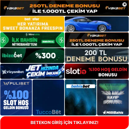
×
BETEKON GİRİŞ İÇİN TIKLAYINIZ!