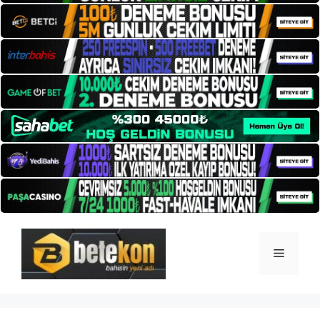
İçeriğe
atla
Menü