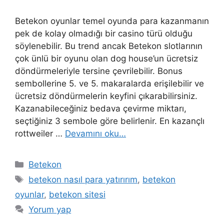
Betekon oyunlar temel oyunda para kazanmanın
pek de kolay olmadığı bir casino türü olduğu
söylenebilir. Bu trend ancak Betekon slotlarının
çok ünlü bir oyunu olan dog house’un ücretsiz
döndürmeleriyle tersine çevrilebilir. Bonus
sembollerine 5. ve 5. makaralarda erişilebilir ve
ücretsiz döndürmelerin keyfini çıkarabilirsiniz.
Kazanabileceğiniz bedava çevirme miktarı,
seçtiğiniz 3 sembole göre belirlenir. En kazançlı
rottweiler …
Devamını oku…
Kategoriler
Betekon
Etiketler
betekon nasıl para yatırırım
,
betekon
oyunlar
,
betekon sitesi
Yorum yap