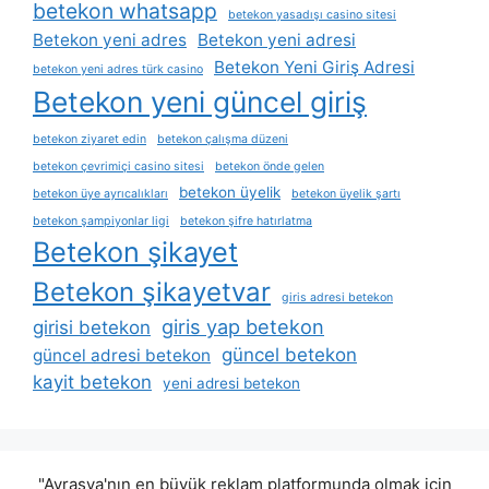
betekon whatsapp
betekon yasadışı casino sitesi
Betekon yeni adres
Betekon yeni adresi
Betekon Yeni Giriş Adresi
betekon yeni adres türk casino
Betekon yeni güncel giriş
betekon ziyaret edin
betekon çalışma düzeni
betekon çevrimiçi casino sitesi
betekon önde gelen
betekon üyelik
betekon üye ayrıcalıkları
betekon üyelik şartı
betekon şampiyonlar ligi
betekon şifre hatırlatma
Betekon şikayet
Betekon şikayetvar
giris adresi betekon
giris yap betekon
girisi betekon
güncel betekon
güncel adresi betekon
kayit betekon
yeni adresi betekon
"Avrasya'nın en büyük reklam platformunda olmak için