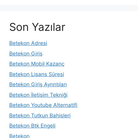
Son Yazılar
Betekon Adresi
Betekon Giriş
Betekon Mobil Kazanç
Betekon Lisans Süresi
Betekon Giriş Ayrıntıları
Betekon İletişim Tekniği
Betekon Youtube Alternatifi
Betekon Tutkun Bahisleri
Betekon Btk Engeli
Betekon