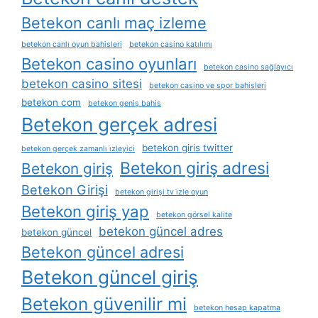
Betekon canlı maç izleme
betekon canlı oyun bahisleri
betekon casino katılımı
Betekon casino oyunları
betekon casino sağlayıcı
betekon casino sitesi
betekon casino ve spor bahisleri
betekon com
betekon geniş bahis
Betekon gerçek adresi
betekon giris twitter
betekon gerçek zamanlı i̇zleyici
Betekon giriş adresi
Betekon giriş
Betekon Girişi
betekon girişi tv i̇zle oyun
Betekon giriş yap
betekon görsel kalite
betekon güncel adres
betekon güncel
Betekon güncel adresi
Betekon güncel giriş
Betekon güvenilir mi
betekon hesap kapatma