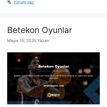
Yorum yap
Betekon Oyunlar
Mayıs 15, 2025
Yazarı: