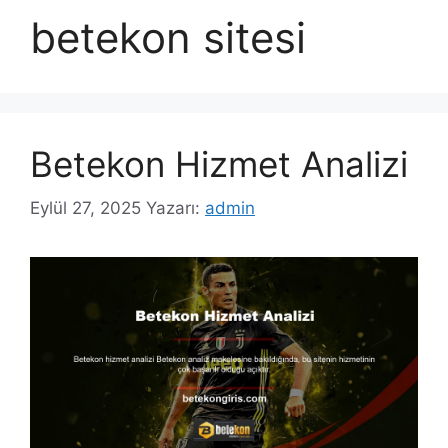
betekon sitesi
Betekon Hizmet Analizi
Eylül 27, 2025
Yazarı:
admin