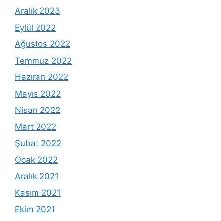
Aralık 2023
Eylül 2022
Ağustos 2022
Temmuz 2022
Haziran 2022
Mayıs 2022
Nisan 2022
Mart 2022
Şubat 2022
Ocak 2022
Aralık 2021
Kasım 2021
Ekim 2021