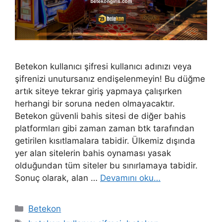
Betekon kullanıcı şifresi kullanıcı adınızı veya
şifrenizi unutursanız endişelenmeyin! Bu düğme
artık siteye tekrar giriş yapmaya çalışırken
herhangi bir soruna neden olmayacaktır.
Betekon güvenli bahis sitesi de diğer bahis
platformları gibi zaman zaman btk tarafından
getirilen kısıtlamalara tabidir. Ülkemiz dışında
yer alan sitelerin bahis oynaması yasak
olduğundan tüm siteler bu sınırlamaya tabidir.
Sonuç olarak, alan …
Devamını oku…
Kategoriler
Betekon
Etiketler