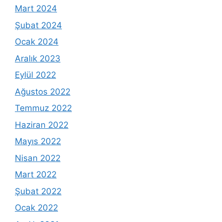
Mart 2024
Şubat 2024
Ocak 2024
Aralık 2023
Eylül 2022
Ağustos 2022
Temmuz 2022
Haziran 2022
Mayıs 2022
Nisan 2022
Mart 2022
Şubat 2022
Ocak 2022