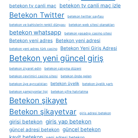
betekon tv canli maç izle
betekon tv canli maç
Betekon Twitter
betekon twitter sayfası
betekon ve bahislerin renkli dünyası
betekon web sitesi olanakları
betekon whatsapp
betekon yasadışı casino sitesi
Betekon yeni adres
Betekon yeni adresi
Betekon Yeni Giriş Adresi
betekon yeni adres türk casino
Betekon yeni güncel giriş
betekon ziyaret edin
betekon çalışma düzeni
betekon çevrimiçi casino sitesi
betekon önde gelen
betekon üyelik
betekon üye ayrıcalıkları
betekon üyelik şartı
betekon şampiyonlar ligi
betekon şifre hatırlatma
Betekon şikayet
Betekon şikayetvar
giris adresi betekon
giris yap betekon
girisi betekon
güncel betekon
güncel adresi betekon
kayit betekon
yeni adresi betekon