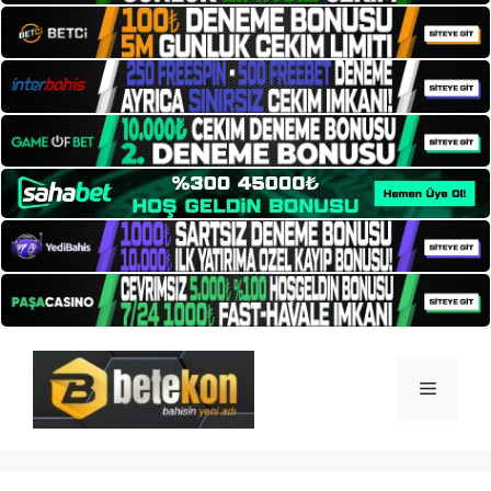
İçeriğe
atla
Menü