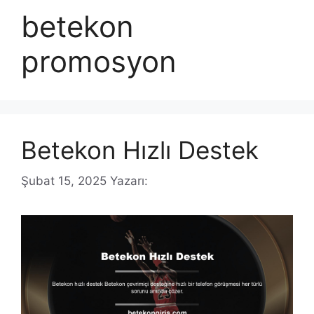
betekon
promosyon
Betekon Hızlı Destek
Şubat 15, 2025
Yazarı: