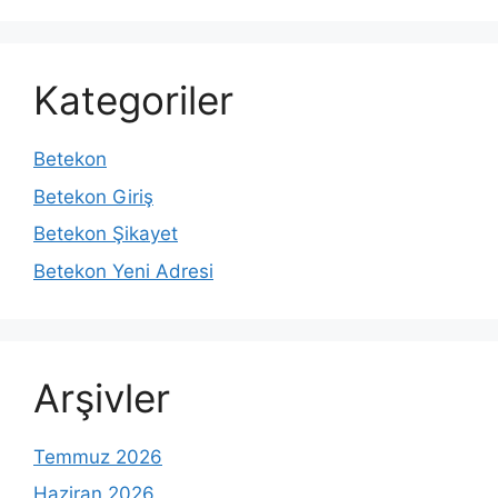
Kategoriler
Betekon
Betekon Giriş
Betekon Şikayet
Betekon Yeni Adresi
Arşivler
Temmuz 2026
Haziran 2026