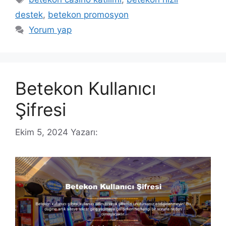
destek
,
betekon promosyon
Yorum yap
Betekon Kullanıcı
Şifresi
Ekim 5, 2024
Yazarı: