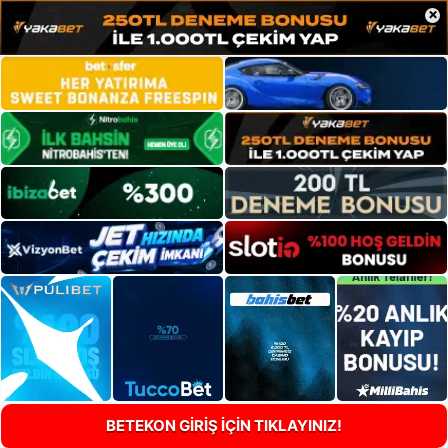
×
BETEKON GİRİŞ İÇİN TIKLAYINIZ!