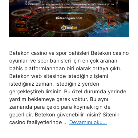
Betekon casino ve spor bahisleri Betekon casino
oyunları ve spor bahisleri için en çok aranan
bahis platformlarından biri olarak ortaya çıktı.
Betekon web sitesinde istediğiniz işlemi
istediğiniz zaman, istediğiniz yerden
gerçekleştirebilirsiniz. Bu özel durumda yerinde
yardım beklemeye gerek yoktur. Bu aynı
zamanda para çekip para koymak için de
geçerlidir. Betekon güvenebilir misin? Sitenin
casino faaliyetlerinde …
Devamını oku…