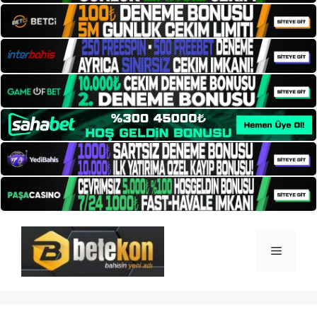
İçeriğe
atla
Menü