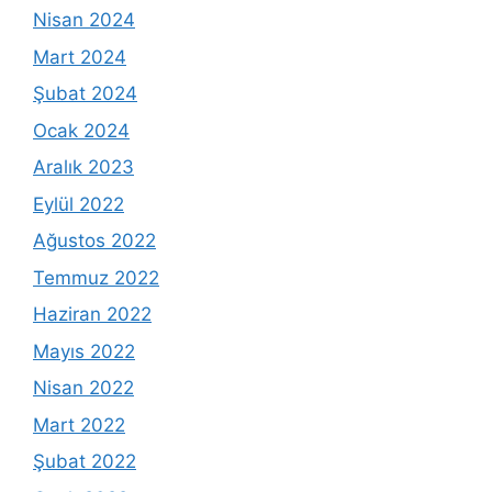
Nisan 2024
Mart 2024
Şubat 2024
Ocak 2024
Aralık 2023
Eylül 2022
Ağustos 2022
Temmuz 2022
Haziran 2022
Mayıs 2022
Nisan 2022
Mart 2022
Şubat 2022