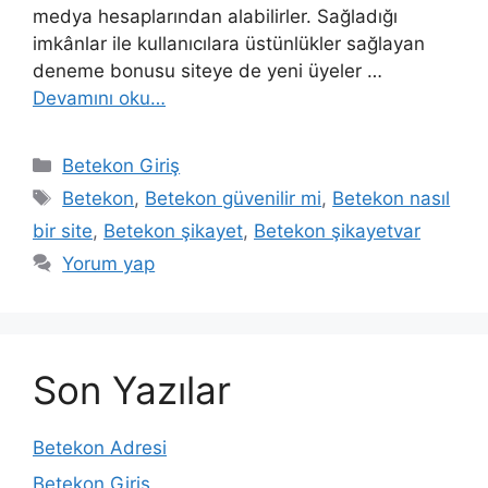
medya hesaplarından alabilirler. Sağladığı
imkânlar ile kullanıcılara üstünlükler sağlayan
deneme bonusu siteye de yeni üyeler …
Devamını oku…
Kategoriler
Betekon Giriş
Etiketler
Betekon
,
Betekon güvenilir mi
,
Betekon nasıl
bir site
,
Betekon şikayet
,
Betekon şikayetvar
Yorum yap
Son Yazılar
Betekon Adresi
Betekon Giriş