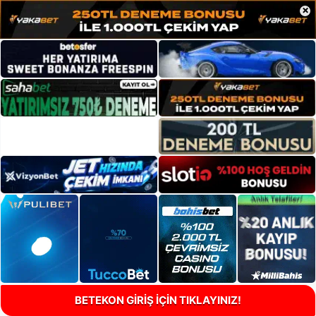
×
BETEKON GİRİŞ İÇİN TIKLAYINIZ!