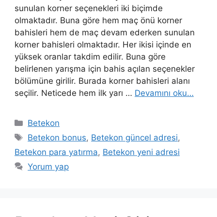
sunulan korner seçenekleri iki biçimde
olmaktadır. Buna göre hem maç önü korner
bahisleri hem de maç devam ederken sunulan
korner bahisleri olmaktadır. Her ikisi içinde en
yüksek oranlar takdim edilir. Buna göre
belirlenen yarışma için bahis açılan seçenekler
bölümüne girilir. Burada korner bahisleri alanı
seçilir. Neticede hem ilk yarı …
Devamını oku…
Kategoriler
Betekon
Etiketler
Betekon bonus
,
Betekon güncel adresi
,
Betekon para yatırma
,
Betekon yeni adresi
Yorum yap