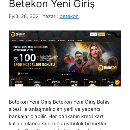
Betekon Yeni Giriş
Eylül 28, 2021
Yazarı:
betekon
Betekon Yeni Giriş Betekon Yeni Giriş Bahis
sitesi ile anlaşmalı olan yerli ve yabancı
bankalar olabilir. Her bankanın kredi kart
kullanımlarına sunduğu üstünlük hizmetler