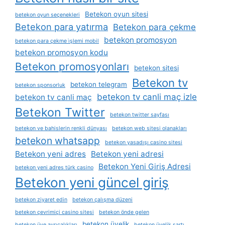
Betekon oyun sitesi
betekon oyun seçenekleri
Betekon para yatırma
Betekon para çekme
betekon promosyon
betekon para çekme i̇şlemi mobil
betekon promosyon kodu
Betekon promosyonları
betekon sitesi
Betekon tv
betekon telegram
betekon sponsorluk
betekon tv canli maç izle
betekon tv canli maç
Betekon Twitter
betekon twitter sayfası
betekon ve bahislerin renkli dünyası
betekon web sitesi olanakları
betekon whatsapp
betekon yasadışı casino sitesi
Betekon yeni adres
Betekon yeni adresi
Betekon Yeni Giriş Adresi
betekon yeni adres türk casino
Betekon yeni güncel giriş
betekon ziyaret edin
betekon çalışma düzeni
betekon çevrimiçi casino sitesi
betekon önde gelen
betekon üyelik
betekon üye ayrıcalıkları
betekon üyelik şartı