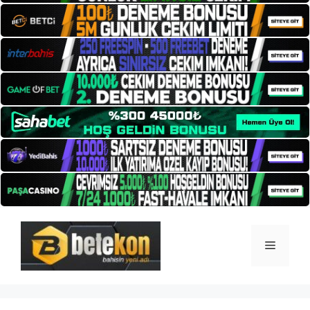
İçeriğe
atla
Menü