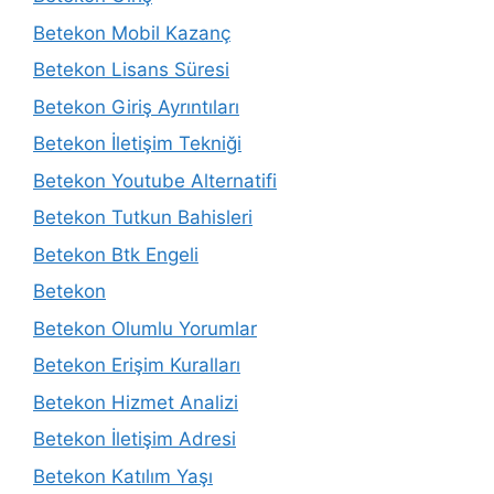
Betekon Mobil Kazanç
Betekon Lisans Süresi
Betekon Giriş Ayrıntıları
Betekon İletişim Tekniği
Betekon Youtube Alternatifi
Betekon Tutkun Bahisleri
Betekon Btk Engeli
Betekon
Betekon Olumlu Yorumlar
Betekon Erişim Kuralları
Betekon Hizmet Analizi
Betekon İletişim Adresi
Betekon Katılım Yaşı