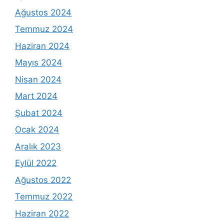
Ağustos 2024
Temmuz 2024
Haziran 2024
Mayıs 2024
Nisan 2024
Mart 2024
Şubat 2024
Ocak 2024
Aralık 2023
Eylül 2022
Ağustos 2022
Temmuz 2022
Haziran 2022