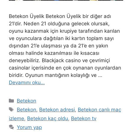
Betekon Üyelik Betekon Üyelik bir diğer adı
21’dir. Neden 21 olduğuna gelecek olursak,
oyunu kazanmak için krupiye tarafından karılan
ve oyunculara dağıtılan iki kartın toplam sayı
dışından 21’e ulaşması ya da 21’e en yakın
olması halinde kazanılması ile kısacası
deneyebiliriz. Blackjack casino ve çevrimiçi
casinolar içerisinde en çok oynanan oyunlardan
biridir. Oyunun mantığının kolaylığı ve …
Devamını oku…
Kategoriler
Betekon
Etiketler
Betekon
,
Betekon adresi
,
Betekon canlı maç
izleme
,
Betekon kaç oldu
,
Betekon tv
Yorum yap