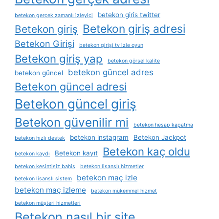
betekon giris twitter
betekon gerçek zamanlı i̇zleyici
Betekon giriş adresi
Betekon giriş
Betekon Girişi
betekon girişi tv i̇zle oyun
Betekon giriş yap
betekon görsel kalite
betekon güncel adres
betekon güncel
Betekon güncel adresi
Betekon güncel giriş
Betekon güvenilir mi
betekon hesap kapatma
betekon instagram
Betekon Jackpot
betekon hızlı destek
Betekon kaç oldu
Betekon kayıt
betekon kaydı
betekon kesintisiz bahis
betekon lisanslı hizmetler
betekon maç izle
betekon lisanslı sistem
betekon maç izleme
betekon mükemmel hizmet
betekon müşteri hizmetleri
Betekon nasıl bir site