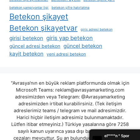
betekon şampiyonlar ligi
betekon şifre hatırlatma
Betekon şikayet
Betekon şikayetvar
giris adresi betekon
giris yap betekon
girisi betekon
güncel betekon
güncel adresi betekon
kayit betekon
yeni adresi betekon
"Avrasya'nın en büyük reklam platformunda olmak için
Microsoft Teams:
reklam@avrasyamarketing.com
adresimizden veya Telegram: @Avrasyamarketing
adresimizden irtibat kurabilirsiniz. (Tek iletişim
adreslerimiz teams / telegram ve mail adresimizdir.
Harici hiçbir iletişim adresimiz bulunmamaktadır.
Lütfen itibar etmeyiniz.) Türkiye yasalarına göre 7258
sayılı kanun uyarınca yasa dışı bahis oynamanın
cezaları mevcuttur. Şu an bulunduğunuz site hiç bir