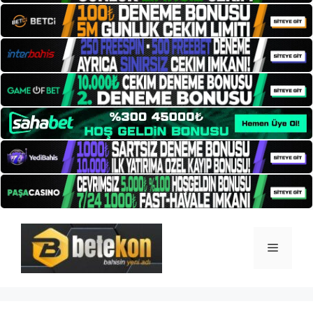
İçeriğe
atla
Menü