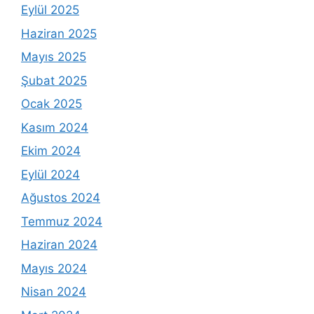
Eylül 2025
Haziran 2025
Mayıs 2025
Şubat 2025
Ocak 2025
Kasım 2024
Ekim 2024
Eylül 2024
Ağustos 2024
Temmuz 2024
Haziran 2024
Mayıs 2024
Nisan 2024