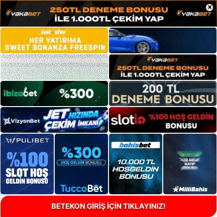
×
BETEKON GİRİŞ İÇİN TIKLAYINIZ!