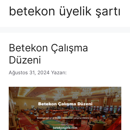
betekon üyelik şartı
Betekon Çalışma
Düzeni
Ağustos 31, 2024
Yazarı: