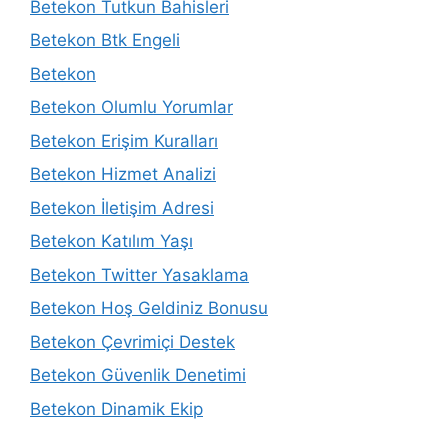
Betekon Tutkun Bahisleri
Betekon Btk Engeli
Betekon
Betekon Olumlu Yorumlar
Betekon Erişim Kuralları
Betekon Hizmet Analizi
Betekon İletişim Adresi
Betekon Katılım Yaşı
Betekon Twitter Yasaklama
Betekon Hoş Geldiniz Bonusu
Betekon Çevrimiçi Destek
Betekon Güvenlik Denetimi
Betekon Dinamik Ekip