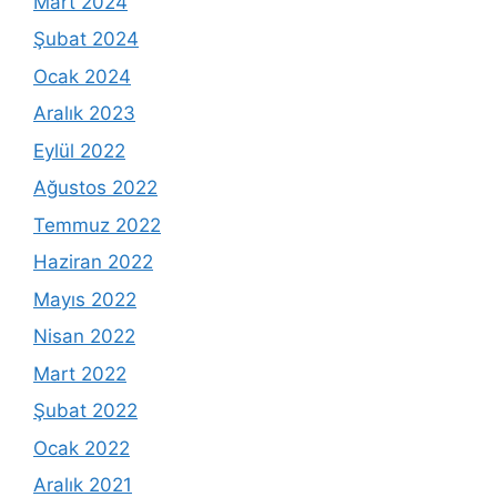
Mart 2024
Şubat 2024
Ocak 2024
Aralık 2023
Eylül 2022
Ağustos 2022
Temmuz 2022
Haziran 2022
Mayıs 2022
Nisan 2022
Mart 2022
Şubat 2022
Ocak 2022
Aralık 2021