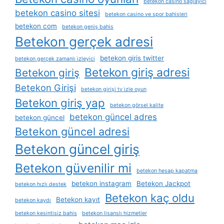
betekon casino sağlayıcı
betekon casino sitesi
betekon casino ve spor bahisleri
betekon com
betekon geniş bahis
Betekon gerçek adresi
betekon giris twitter
betekon gerçek zamanlı i̇zleyici
Betekon giriş adresi
Betekon giriş
Betekon Girişi
betekon girişi tv i̇zle oyun
Betekon giriş yap
betekon görsel kalite
betekon güncel adres
betekon güncel
Betekon güncel adresi
Betekon güncel giriş
Betekon güvenilir mi
betekon hesap kapatma
betekon instagram
Betekon Jackpot
betekon hızlı destek
Betekon kaç oldu
Betekon kayıt
betekon kaydı
betekon kesintisiz bahis
betekon lisanslı hizmetler