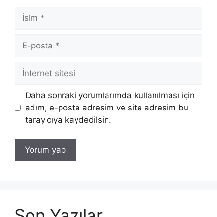
İsim
E-
posta
İnternet
sitesi
Daha sonraki yorumlarımda kullanılması için
adım, e-posta adresim ve site adresim bu
tarayıcıya kaydedilsin.
Son Yazılar