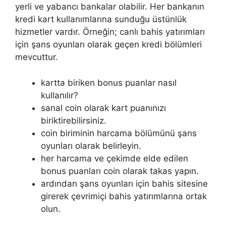
yerli ve yabancı bankalar olabilir. Her bankanın
kredi kart kullanımlarına sunduğu üstünlük
hizmetler vardır. Örneğin; canlı bahis yatırımları
için şans oyunları olarak geçen kredi bölümleri
mevcuttur.
kartta biriken bonus puanlar nasıl
kullanılır?
sanal coin olarak kart puanınızı
biriktirebilirsiniz.
coin biriminin harcama bölümünü şans
oyunları olarak belirleyin.
her harcama ve çekimde elde edilen
bonus puanları coin olarak takas yapın.
ardından şans oyunları için bahis sitesine
girerek çevrimiçi bahis yatırımlarına ortak
olun.