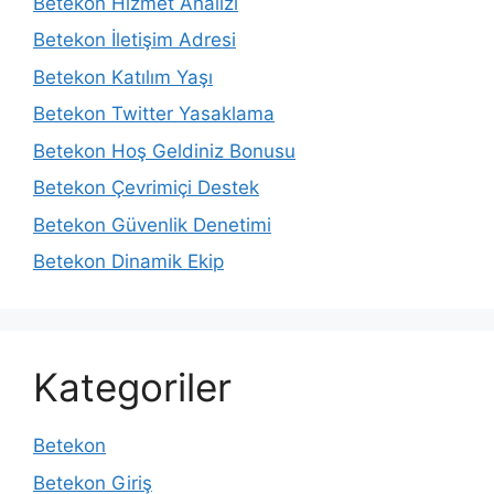
Betekon Hizmet Analizi
Betekon İletişim Adresi
Betekon Katılım Yaşı
Betekon Twitter Yasaklama
Betekon Hoş Geldiniz Bonusu
Betekon Çevrimiçi Destek
Betekon Güvenlik Denetimi
Betekon Dinamik Ekip
Kategoriler
Betekon
Betekon Giriş