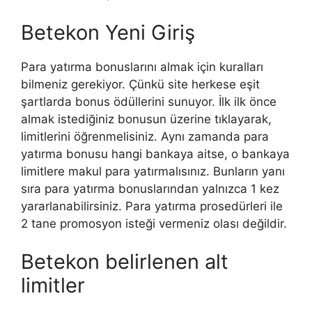
Betekon Yeni Giriş
Para yatırma bonuslarını almak için kuralları
bilmeniz gerekiyor. Çünkü site herkese eşit
şartlarda bonus ödüllerini sunuyor. İlk ilk önce
almak istediğiniz bonusun üzerine tıklayarak,
limitlerini öğrenmelisiniz. Aynı zamanda para
yatırma bonusu hangi bankaya aitse, o bankaya
limitlere makul para yatırmalısınız. Bunların yanı
sıra para yatırma bonuslarından yalnızca 1 kez
yararlanabilirsiniz. Para yatırma prosedürleri ile
2 tane promosyon isteği vermeniz olası değildir.
Betekon belirlenen alt
limitler