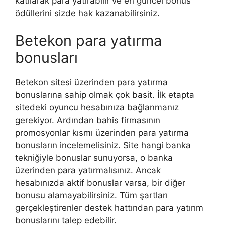
katılarak para yatırabilir ve en güncel bonus
ödüllerini sizde hak kazanabilirsiniz.
Betekon para yatırma
bonusları
Betekon sitesi üzerinden para yatırma
bonuslarına sahip olmak çok basit. İlk etapta
sitedeki oyuncu hesabınıza bağlanmanız
gerekiyor. Ardından bahis firmasının
promosyonlar kısmı üzerinden para yatırma
bonusların incelemelisiniz. Site hangi banka
tekniğiyle bonuslar sunuyorsa, o banka
üzerinden para yatırmalısınız. Ancak
hesabınızda aktif bonuslar varsa, bir diğer
bonusu alamayabilirsiniz. Tüm şartları
gerçekleştirenler destek hattından para yatırım
bonuslarını talep edebilir.