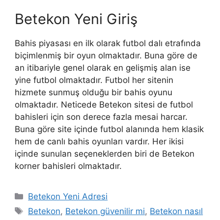
Betekon Yeni Giriş
Bahis piyasası en ilk olarak futbol dalı etrafında
biçimlenmiş bir oyun olmaktadır. Buna göre de
an itibariyle genel olarak en gelişmiş alan ise
yine futbol olmaktadır. Futbol her sitenin
hizmete sunmuş olduğu bir bahis oyunu
olmaktadır. Neticede Betekon sitesi de futbol
bahisleri için son derece fazla mesai harcar.
Buna göre site içinde futbol alanında hem klasik
hem de canlı bahis oyunları vardır. Her ikisi
içinde sunulan seçeneklerden biri de Betekon
korner bahisleri olmaktadır.
Kategoriler
Betekon Yeni Adresi
Etiketler
Betekon
,
Betekon güvenilir mi
,
Betekon nasıl