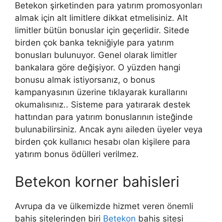
Betekon şirketinden para yatırım promosyonları
almak için alt limitlere dikkat etmelisiniz. Alt
limitler bütün bonuslar için geçerlidir. Sitede
birden çok banka tekniğiyle para yatırım
bonusları bulunuyor. Genel olarak limitler
bankalara göre değişiyor. O yüzden hangi
bonusu almak istiyorsanız, o bonus
kampanyasının üzerine tıklayarak kurallarını
okumalısınız.. Sisteme para yatırarak destek
hattından para yatırım bonuslarının isteğinde
bulunabilirsiniz. Ancak aynı aileden üyeler veya
birden çok kullanıcı hesabı olan kişilere para
yatırım bonus ödülleri verilmez.
Betekon korner bahisleri
Avrupa da ve ülkemizde hizmet veren önemli
bahis sitelerinden biri
Betekon
bahis sitesi