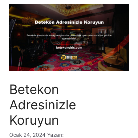
Betekon
Adresinizle
Koruyun
Ocak 24, 2024
Yazarı: