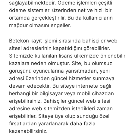
sağlayabilmektedir. Ödeme işlemleri çeşitli
ödeme sistemleri üzerinden net ve hızlı bir
ortamda gerçekleştirilir. Bu da kullanıcıların
mağdur olmasını engeller.
Betekon kayıt işlemi sırasında bahisçiler web
sitesi adreslerinin kapatıldığını görebilirler.
Sitemizde kullanılan lisans ülkemizde önlenebilir
kazalara neden olmuştur. Site, bu olumsuz
görüşünü oyuncularına yansıtmadan, yeni
adresi üzerinden güncel hizmetler sunmaya
devam edecektir. Bu siteye internete bağlı
herhangi bir bilgisayar veya mobil cihazdan
erişebilirsiniz. Bahisçiler güncel web sitesi
adresine web sitemizden istedikleri zaman
erişebilirler. Siteye üye olup sunduğu özel
fırsatlardan yararlanarak daha fazla
kazanabilirsiniz.