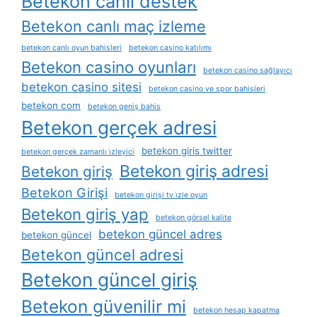
Betekon canlı destek
Betekon canlı maç izleme
betekon canlı oyun bahisleri
betekon casino katılımı
Betekon casino oyunları
betekon casino sağlayıcı
betekon casino sitesi
betekon casino ve spor bahisleri
betekon com
betekon geniş bahis
Betekon gerçek adresi
betekon giris twitter
betekon gerçek zamanlı i̇zleyici
Betekon giriş adresi
Betekon giriş
Betekon Girişi
betekon girişi tv i̇zle oyun
Betekon giriş yap
betekon görsel kalite
betekon güncel adres
betekon güncel
Betekon güncel adresi
Betekon güncel giriş
Betekon güvenilir mi
betekon hesap kapatma