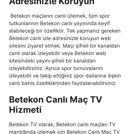
Adresinizle Koruyun
Betekon maçlarını canlı izlemek, tüm spor
tutkunlarının Betekon canlı yayınında keyif
alabileceği bir özelliktir. Tek yapmanız gereken
Betekon canlı i̇zle adresinizle koruyun
web
sitesini ziyaret etmek. Maçı şifreli bir kanaldan
canlı olarak izleyebilir veya Betekon web
sitesindeki yayını şifreli bir kanaldan
izleyebilirsiniz. Ayrıca spor turnuvalarını
izleyebilir ve takip ettiğiniz spor dallarına ilişkin
canlı bahis özelliklerinden faydalanabilirsiniz.
Betekon Canlı Maç TV
Hizmeti
Betekon TV olarak, Betekon canlı maçları TV
mantığında izlemek için Betekon Canlı Maç TV