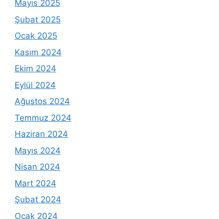
Mayıs 2025
Şubat 2025
Ocak 2025
Kasım 2024
Ekim 2024
Eylül 2024
Ağustos 2024
Temmuz 2024
Haziran 2024
Mayıs 2024
Nisan 2024
Mart 2024
Şubat 2024
Ocak 2024