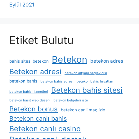
Eylül 2021
Etiket Bulutu
Betekon
betekon adres
bahis sitesi betekon
Betekon adresi
betekon altyapı sağlayıcısı
betekon bahis
betekon bahis adresi
betekon bahis fırsatları
Betekon bahis sitesi
betekon bahis hizmetleri
betekon basit web düzeni
betekon belgeleri i̇ste
Betekon bonus
betekon canli maç izle
Betekon canlı bahis
Betekon canlı casino