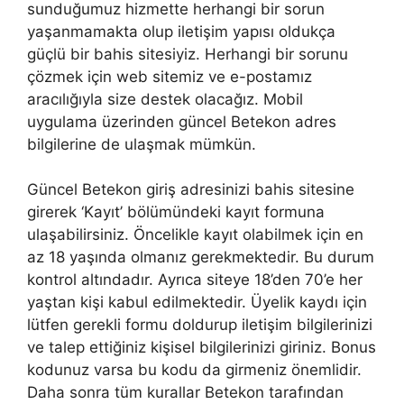
sunduğumuz hizmette herhangi bir sorun
yaşanmamakta olup iletişim yapısı oldukça
güçlü bir bahis sitesiyiz. Herhangi bir sorunu
çözmek için web sitemiz ve e-postamız
aracılığıyla size destek olacağız. Mobil
uygulama üzerinden güncel Betekon adres
bilgilerine de ulaşmak mümkün.
Güncel Betekon giriş adresinizi bahis sitesine
girerek ‘Kayıt’ bölümündeki kayıt formuna
ulaşabilirsiniz. Öncelikle kayıt olabilmek için en
az 18 yaşında olmanız gerekmektedir. Bu durum
kontrol altındadır. Ayrıca siteye 18’den 70’e her
yaştan kişi kabul edilmektedir. Üyelik kaydı için
lütfen gerekli formu doldurup iletişim bilgilerinizi
ve talep ettiğiniz kişisel bilgilerinizi giriniz. Bonus
kodunuz varsa bu kodu da girmeniz önemlidir.
Daha sonra tüm kurallar Betekon tarafından