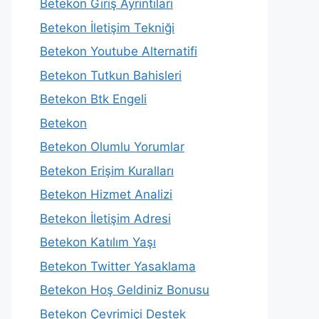
Betekon Giriş Ayrıntıları
Betekon İletişim Tekniği
Betekon Youtube Alternatifi
Betekon Tutkun Bahisleri
Betekon Btk Engeli
Betekon
Betekon Olumlu Yorumlar
Betekon Erişim Kuralları
Betekon Hizmet Analizi
Betekon İletişim Adresi
Betekon Katılım Yaşı
Betekon Twitter Yasaklama
Betekon Hoş Geldiniz Bonusu
Betekon Çevrimiçi Destek