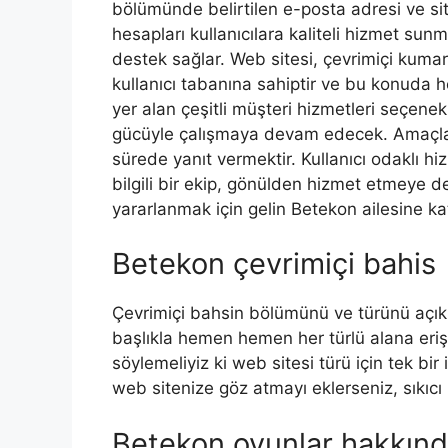
bölümünde belirtilen e-posta adresi ve s
hesapları kullanıcılara kaliteli hizmet sun
destek sağlar. Web sitesi, çevrimiçi kumar
kullanıcı tabanına sahiptir ve bu konuda h
yer alan çeşitli müşteri hizmetleri seçenekle
gücüyle çalışmaya devam edecek. Amaçları
sürede yanıt vermektir. Kullanıcı odaklı h
bilgili bir ekip, gönülden hizmet etmeye 
yararlanmak için gelin Betekon ailesine kat
Betekon çevrimiçi bahis
Çevrimiçi bahsin bölümünü ve türünü açık
başlıkla hemen hemen her türlü alana eriş
söylemeliyiz ki web sitesi türü için tek bir 
web sitenize göz atmayı eklerseniz, sıkıcı 
Betekon oyunlar hakkında