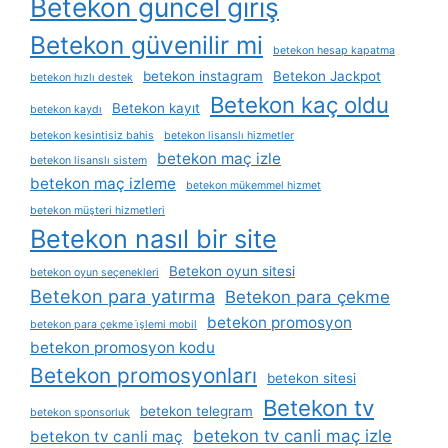
Betekon güncel giriş
Betekon güvenilir mi
betekon hesap kapatma
betekon instagram
Betekon Jackpot
betekon hızlı destek
Betekon kaç oldu
Betekon kayıt
betekon kaydı
betekon kesintisiz bahis
betekon lisanslı hizmetler
betekon maç izle
betekon lisanslı sistem
betekon maç izleme
betekon mükemmel hizmet
betekon müşteri hizmetleri
Betekon nasıl bir site
Betekon oyun sitesi
betekon oyun seçenekleri
Betekon para yatırma
Betekon para çekme
betekon promosyon
betekon para çekme i̇şlemi mobil
betekon promosyon kodu
Betekon promosyonları
betekon sitesi
Betekon tv
betekon telegram
betekon sponsorluk
betekon tv canli maç izle
betekon tv canli maç