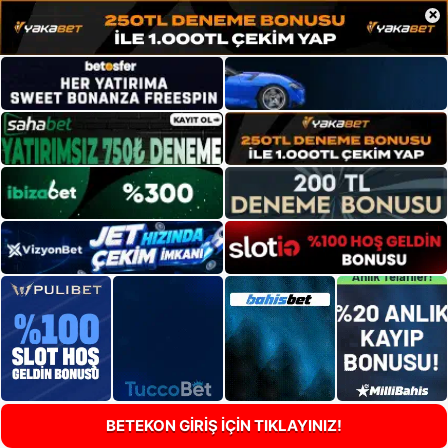
×
BETEKON GİRİŞ İÇİN TIKLAYINIZ!