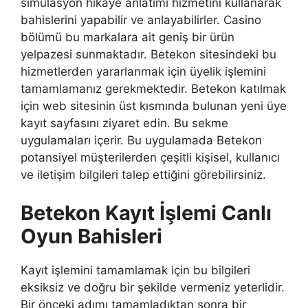
simülasyon hikaye anlatımı hizmetini kullanarak
bahislerini yapabilir ve anlayabilirler. Casino
bölümü bu markalara ait geniş bir ürün
yelpazesi sunmaktadır. Betekon sitesindeki bu
hizmetlerden yararlanmak için üyelik işlemini
tamamlamanız gerekmektedir. Betekon katılmak
için web sitesinin üst kısmında bulunan yeni üye
kayıt sayfasını ziyaret edin. Bu sekme
uygulamaları içerir. Bu uygulamada Betekon
potansiyel müşterilerden çeşitli kişisel, kullanıcı
ve iletişim bilgileri talep ettiğini görebilirsiniz.
Betekon Kayıt İşlemi Canlı
Oyun Bahisleri
Kayıt işlemini tamamlamak için bu bilgileri
eksiksiz ve doğru bir şekilde vermeniz yeterlidir.
Bir önceki adımı tamamladıktan sonra bir