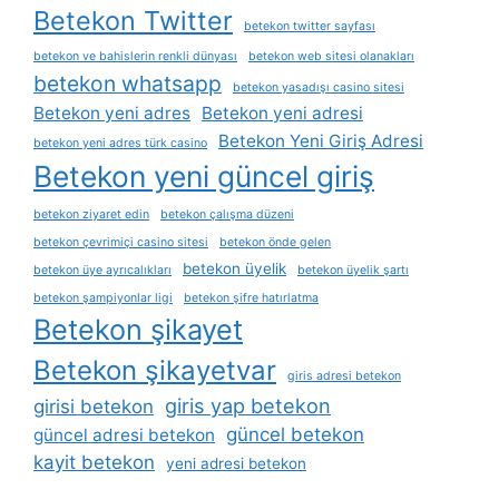
Betekon Twitter
betekon twitter sayfası
betekon ve bahislerin renkli dünyası
betekon web sitesi olanakları
betekon whatsapp
betekon yasadışı casino sitesi
Betekon yeni adres
Betekon yeni adresi
Betekon Yeni Giriş Adresi
betekon yeni adres türk casino
Betekon yeni güncel giriş
betekon ziyaret edin
betekon çalışma düzeni
betekon çevrimiçi casino sitesi
betekon önde gelen
betekon üyelik
betekon üye ayrıcalıkları
betekon üyelik şartı
betekon şampiyonlar ligi
betekon şifre hatırlatma
Betekon şikayet
Betekon şikayetvar
giris adresi betekon
giris yap betekon
girisi betekon
güncel betekon
güncel adresi betekon
kayit betekon
yeni adresi betekon