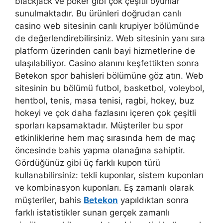
blackjack ve poker gibi çok çeşitli oyunlar
sunulmaktadır. Bu ürünleri doğrudan canlı
casino web sitesinin canlı krupiyer bölümünde
de değerlendirebilirsiniz. Web sitesinin yanı sıra
platform üzerinden canlı bayi hizmetlerine de
ulaşılabiliyor. Casino alanını keşfettikten sonra
Betekon spor bahisleri bölümüne göz atın. Web
sitesinin bu bölümü futbol, ​​basketbol, ​​voleybol,
hentbol, ​​tenis, masa tenisi, ragbi, hokey, buz
hokeyi ve çok daha fazlasını içeren çok çeşitli
sporları kapsamaktadır. Müşteriler bu spor
etkinliklerine hem maç sırasında hem de maç
öncesinde bahis yapma olanağına sahiptir.
Gördüğünüz gibi üç farklı kupon türü
kullanabilirsiniz: tekli kuponlar, sistem kuponları
ve kombinasyon kuponları. Eş zamanlı olarak
müşteriler, bahis
Betekon
yapıldıktan sonra
farklı istatistikler sunan gerçek zamanlı