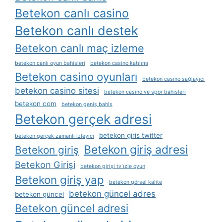
Betekon canlı casino
Betekon canlı destek
Betekon canlı maç izleme
betekon canlı oyun bahisleri
betekon casino katılımı
Betekon casino oyunları
betekon casino sağlayıcı
betekon casino sitesi
betekon casino ve spor bahisleri
betekon com
betekon geniş bahis
Betekon gerçek adresi
betekon giris twitter
betekon gerçek zamanlı i̇zleyici
Betekon giriş adresi
Betekon giriş
Betekon Girişi
betekon girişi tv i̇zle oyun
Betekon giriş yap
betekon görsel kalite
betekon güncel adres
betekon güncel
Betekon güncel adresi