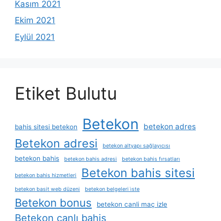
Kasım 2021
Ekim 2021
Eylül 2021
Etiket Bulutu
Betekon
betekon adres
bahis sitesi betekon
Betekon adresi
betekon altyapı sağlayıcısı
betekon bahis
betekon bahis adresi
betekon bahis fırsatları
Betekon bahis sitesi
betekon bahis hizmetleri
betekon basit web düzeni
betekon belgeleri i̇ste
Betekon bonus
betekon canli maç izle
Betekon canlı bahis