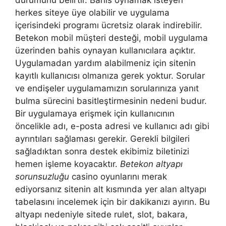
durumunu belirtir. Bahis oynamak isteyen
herkes siteye üye olabilir ve uygulama
içerisindeki programı ücretsiz olarak indirebilir.
Betekon mobil müşteri desteği, mobil uygulama
üzerinden bahis oynayan kullanıcılara açıktır.
Uygulamadan yardım alabilmeniz için sitenin
kayıtlı kullanıcısı olmanıza gerek yoktur. Sorular
ve endişeler uygulamamızın sorularınıza yanıt
bulma sürecini basitleştirmesinin nedeni budur.
Bir uygulamaya erişmek için kullanıcının
öncelikle adı, e-posta adresi ve kullanıcı adı gibi
ayrıntıları sağlaması gerekir. Gerekli bilgileri
sağladıktan sonra destek ekibimiz biletinizi
hemen işleme koyacaktır.
Betekon altyapı
sorunsuzluğu
casino oyunlarını merak
ediyorsanız sitenin alt kısmında yer alan altyapı
tabelasını incelemek için bir dakikanızı ayırın. Bu
altyapı nedeniyle sitede rulet, slot, bakara,