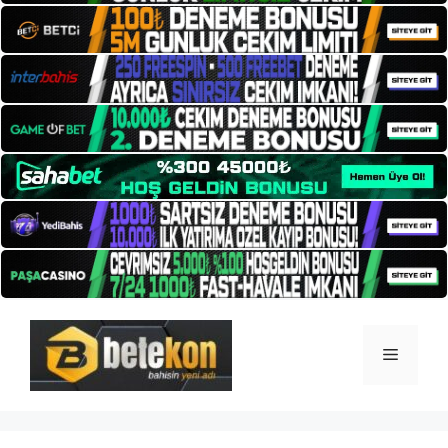
İçeriğe
atla
Menü