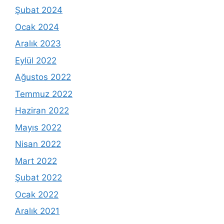
Şubat 2024
Ocak 2024
Aralık 2023
Eylül 2022
Ağustos 2022
Temmuz 2022
Haziran 2022
Mayıs 2022
Nisan 2022
Mart 2022
Şubat 2022
Ocak 2022
Aralık 2021