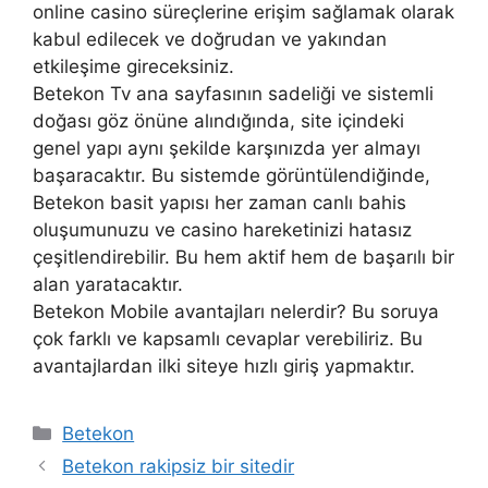
online casino süreçlerine erişim sağlamak olarak
kabul edilecek ve doğrudan ve yakından
etkileşime gireceksiniz.
Betekon Tv ana sayfasının sadeliği ve sistemli
doğası göz önüne alındığında, site içindeki
genel yapı aynı şekilde karşınızda yer almayı
başaracaktır. Bu sistemde görüntülendiğinde,
Betekon basit yapısı her zaman canlı bahis
oluşumunuzu ve casino hareketinizi hatasız
çeşitlendirebilir. Bu hem aktif hem de başarılı bir
alan yaratacaktır.
Betekon Mobile avantajları nelerdir? Bu soruya
çok farklı ve kapsamlı cevaplar verebiliriz. Bu
avantajlardan ilki siteye hızlı giriş yapmaktır.
Kategoriler
Betekon
Yazı
Betekon rakipsiz bir sitedir