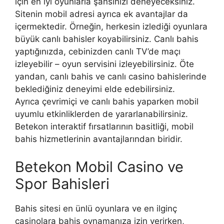
için en iyi oyunlarla şansınızı deneyeceksiniz.
Sitenin mobil adresi ayrıca ek avantajlar da
içermektedir. Örneğin, herkesin izlediği oyunlara
büyük canlı bahisler koyabilirsiniz. Canlı bahis
yaptığınızda, cebinizden canlı TV’de maçı
izleyebilir – oyun servisini izleyebilirsiniz. Öte
yandan, canlı bahis ve canlı casino bahislerinde
beklediğiniz deneyimi elde edebilirsiniz.
Ayrıca çevrimiçi ve canlı bahis yaparken mobil
uyumlu etkinliklerden de yararlanabilirsiniz.
Betekon interaktif fırsatlarının basitliği, mobil
bahis hizmetlerinin avantajlarından biridir.
Betekon Mobil Casino ve
Spor Bahisleri
Bahis sitesi en ünlü oyunlara ve en ilginç
casinolara bahis oynamanıza izin verirken,