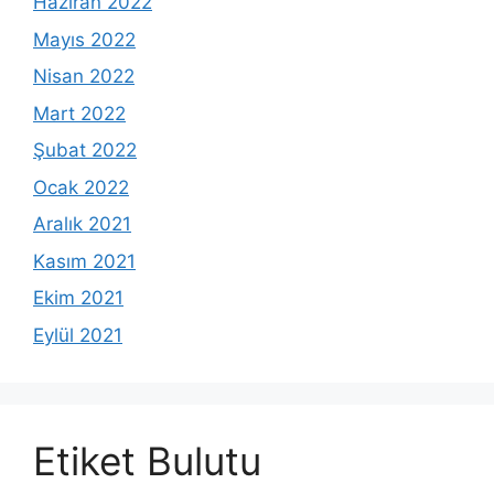
Haziran 2022
Mayıs 2022
Nisan 2022
Mart 2022
Şubat 2022
Ocak 2022
Aralık 2021
Kasım 2021
Ekim 2021
Eylül 2021
Etiket Bulutu