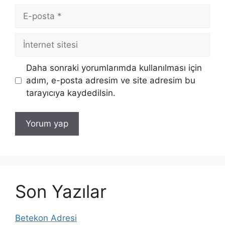
E-
posta
İnternet
sitesi
Daha sonraki yorumlarımda kullanılması için
adım, e-posta adresim ve site adresim bu
tarayıcıya kaydedilsin.
Son Yazılar
Betekon Adresi