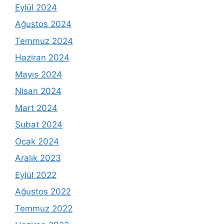
Eylül 2024
Ağustos 2024
Temmuz 2024
Haziran 2024
Mayıs 2024
Nisan 2024
Mart 2024
Şubat 2024
Ocak 2024
Aralık 2023
Eylül 2022
Ağustos 2022
Temmuz 2022