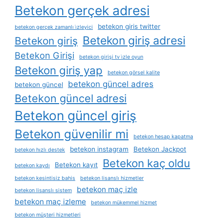
Betekon gerçek adresi
betekon giris twitter
betekon gerçek zamanlı i̇zleyici
Betekon giriş adresi
Betekon giriş
Betekon Girişi
betekon girişi tv i̇zle oyun
Betekon giriş yap
betekon görsel kalite
betekon güncel adres
betekon güncel
Betekon güncel adresi
Betekon güncel giriş
Betekon güvenilir mi
betekon hesap kapatma
betekon instagram
Betekon Jackpot
betekon hızlı destek
Betekon kaç oldu
Betekon kayıt
betekon kaydı
betekon kesintisiz bahis
betekon lisanslı hizmetler
betekon maç izle
betekon lisanslı sistem
betekon maç izleme
betekon mükemmel hizmet
betekon müşteri hizmetleri