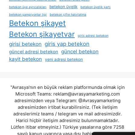
betekon üyelik
betekon üye ayrıcalıkları
betekon üyelik şartı
betekon şampiyonlar ligi
betekon şifre hatırlatma
Betekon şikayet
Betekon şikayetvar
giris adresi betekon
giris yap betekon
girisi betekon
güncel betekon
güncel adresi betekon
kayit betekon
yeni adresi betekon
"Avrasya'nın en büyük reklam platformunda olmak için
Microsoft Teams:
reklam@avrasyamarketing.com
adresimizden veya Telegram: @Avrasyamarketing
adresimizden irtibat kurabilirsiniz. (Tek iletişim
adreslerimiz teams / telegram ve mail adresimizdir.
Harici hiçbir iletişim adresimiz bulunmamaktadır.
Lütfen itibar etmeyiniz.) Türkiye yasalarına göre 7258
sayılı kanun uyarınca yasa dışı bahis oynamanın