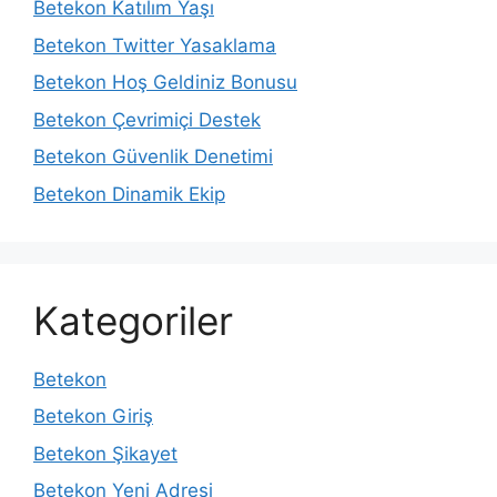
Betekon Katılım Yaşı
Betekon Twitter Yasaklama
Betekon Hoş Geldiniz Bonusu
Betekon Çevrimiçi Destek
Betekon Güvenlik Denetimi
Betekon Dinamik Ekip
Kategoriler
Betekon
Betekon Giriş
Betekon Şikayet
Betekon Yeni Adresi