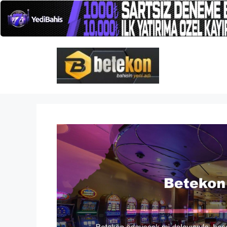
İçeriğe
atla