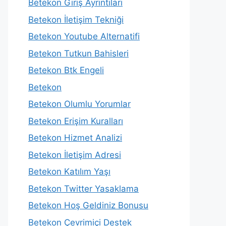
Betekon Giriş Ayrıntıları
Betekon İletişim Tekniği
Betekon Youtube Alternatifi
Betekon Tutkun Bahisleri
Betekon Btk Engeli
Betekon
Betekon Olumlu Yorumlar
Betekon Erişim Kuralları
Betekon Hizmet Analizi
Betekon İletişim Adresi
Betekon Katılım Yaşı
Betekon Twitter Yasaklama
Betekon Hoş Geldiniz Bonusu
Betekon Çevrimiçi Destek