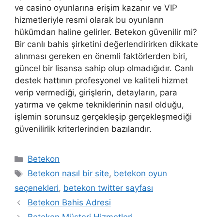
ve casino oyunlarına erişim kazanır ve VIP
hizmetleriyle resmi olarak bu oyunların
hükümdarı haline gelirler. Betekon güvenilir mi?
Bir canlı bahis şirketini değerlendirirken dikkate
alınması gereken en önemli faktörlerden biri,
güncel bir lisansa sahip olup olmadığıdır. Canlı
destek hattının profesyonel ve kaliteli hizmet
verip vermediği, girişlerin, detayların, para
yatırma ve çekme tekniklerinin nasıl olduğu,
işlemin sorunsuz gerçekleşip gerçekleşmediği
güvenilirlik kriterlerinden bazılarıdır.
Kategoriler
Betekon
Etiketler
Betekon nasıl bir site
,
betekon oyun
seçenekleri
,
betekon twitter sayfası
Yazı
Betekon Bahis Adresi
dolaşımı