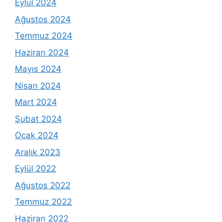
Eylül 2024
Ağustos 2024
Temmuz 2024
Haziran 2024
Mayıs 2024
Nisan 2024
Mart 2024
Şubat 2024
Ocak 2024
Aralık 2023
Eylül 2022
Ağustos 2022
Temmuz 2022
Haziran 2022