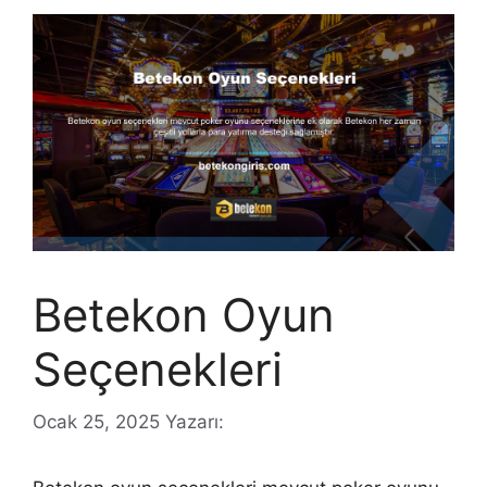
Betekon Oyun
Seçenekleri
Ocak 25, 2025
Yazarı: