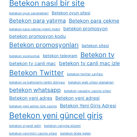
Betekon nasıl bir site
Betekon oyun sitesi
betekon oyun seçenekleri
Betekon para yatırma
Betekon para çekme
betekon promosyon
betekon para çekme i̇şlemi mobil
betekon promosyon kodu
Betekon promosyonları
betekon sitesi
Betekon tv
betekon telegram
betekon sponsorluk
betekon tv canli maç izle
betekon tv canli maç
Betekon Twitter
betekon twitter sayfası
betekon ve bahislerin renkli dünyası
betekon web sitesi olanakları
betekon whatsapp
betekon yasadışı casino sitesi
Betekon yeni adres
Betekon yeni adresi
Betekon Yeni Giriş Adresi
betekon yeni adres türk casino
Betekon yeni güncel giriş
betekon ziyaret edin
betekon çalışma düzeni
betekon çevrimiçi casino sitesi
betekon önde gelen