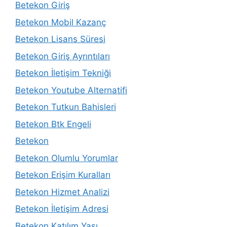
Betekon Giriş
Betekon Mobil Kazanç
Betekon Lisans Süresi
Betekon Giriş Ayrıntıları
Betekon İletişim Tekniği
Betekon Youtube Alternatifi
Betekon Tutkun Bahisleri
Betekon Btk Engeli
Betekon
Betekon Olumlu Yorumlar
Betekon Erişim Kuralları
Betekon Hizmet Analizi
Betekon İletişim Adresi
Betekon Katılım Yaşı