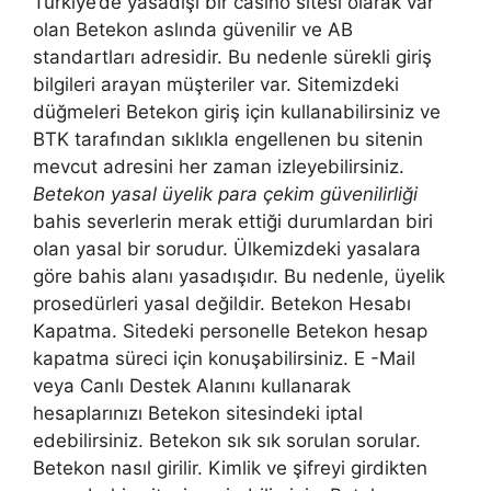
Türkiye’de yasadışı bir casino sitesi olarak var
olan Betekon aslında güvenilir ve AB
standartları adresidir. Bu nedenle sürekli giriş
bilgileri arayan müşteriler var. Sitemizdeki
düğmeleri Betekon giriş için kullanabilirsiniz ve
BTK tarafından sıklıkla engellenen bu sitenin
mevcut adresini her zaman izleyebilirsiniz.
Betekon yasal üyelik para çekim güvenilirliği
bahis severlerin merak ettiği durumlardan biri
olan yasal bir sorudur. Ülkemizdeki yasalara
göre bahis alanı yasadışıdır. Bu nedenle, üyelik
prosedürleri yasal değildir. Betekon Hesabı
Kapatma. Sitedeki personelle Betekon hesap
kapatma süreci için konuşabilirsiniz. E -Mail
veya Canlı Destek Alanını kullanarak
hesaplarınızı Betekon sitesindeki iptal
edebilirsiniz. Betekon sık sık sorulan sorular.
Betekon nasıl girilir. Kimlik ve şifreyi girdikten