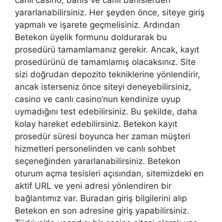
yararlanabilirsiniz. Her şeyden önce, siteye giriş
yapmalı ve işarete geçmelisiniz. Ardından
Betekon üyelik formunu doldurarak bu
prosedürü tamamlamanız gerekir. Ancak, kayıt
prosedürünü de tamamlamış olacaksınız. Site
sizi doğrudan depozito tekniklerine yönlendirir,
ancak isterseniz önce siteyi deneyebilirsiniz,
casino ve canlı casino’nun kendinize uyup
uymadığını test edebilirsiniz. Bu şekilde, daha
kolay hareket edebilirsiniz. Betekon kayıt
prosedür süresi boyunca her zaman müşteri
hizmetleri personelinden ve canlı sohbet
seçeneğinden yararlanabilirsiniz. Betekon
oturum açma tesisleri açısından, sitemizdeki en
aktif URL ve yeni adresi yönlendiren bir
bağlantımız var. Buradan giriş bilgilerini alıp
Betekon en son adresine giriş yapabilirsiniz.