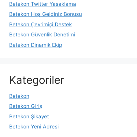
Betekon Twitter Yasaklama
Betekon Hoş Geldiniz Bonusu
Betekon Çevrimiçi Destek
Betekon Güvenlik Denetimi
Betekon Dinamik Ekip
Kategoriler
Betekon
Betekon Giriş
Betekon Şikayet
Betekon Yeni Adresi