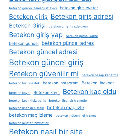
betekon giris twitter
betekon gerçek zamanlı i̇zleyici
Betekon giriş adresi
Betekon giriş
Betekon Girişi
betekon girişi tv i̇zle oyun
Betekon giriş yap
betekon görsel kalite
betekon güncel adres
betekon güncel
Betekon güncel adresi
Betekon güncel giriş
Betekon güvenilir mi
betekon hesap kapatma
betekon instagram
Betekon Jackpot
betekon hızlı destek
Betekon kaç oldu
Betekon kayıt
betekon kaydı
betekon kesintisiz bahis
betekon lisanslı hizmetler
betekon maç izle
betekon lisanslı sistem
betekon maç izleme
betekon mükemmel hizmet
betekon müşteri hizmetleri
Betekon nasıl bir site