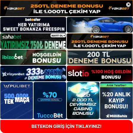
×
BETEKON GİRİŞ İÇİN TIKLAYINIZ!