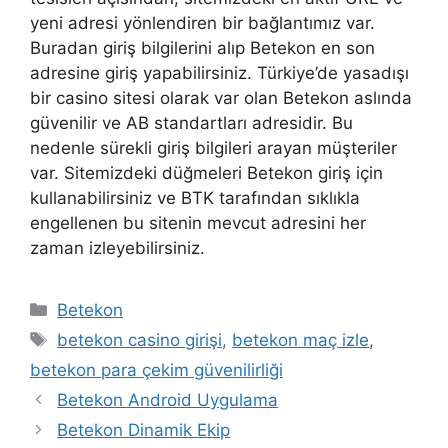
yeni adresi yönlendiren bir bağlantımız var.
Buradan giriş bilgilerini alıp Betekon en son
adresine giriş yapabilirsiniz. Türkiye’de yasadışı
bir casino sitesi olarak var olan Betekon aslında
güvenilir ve AB standartları adresidir. Bu
nedenle sürekli giriş bilgileri arayan müşteriler
var. Sitemizdeki düğmeleri Betekon giriş için
kullanabilirsiniz ve BTK tarafından sıklıkla
engellenen bu sitenin mevcut adresini her
zaman izleyebilirsiniz.
Kategoriler
Betekon
Etiketler
betekon casino girişi
,
betekon maç izle
,
betekon para çekim güvenilirliği
Yazı
Betekon Android Uygulama
dolaşımı
Betekon Dinamik Ekip