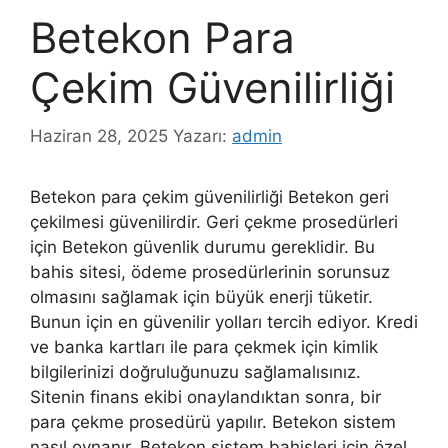
Betekon Para
Çekim Güvenilirliği
Haziran 28, 2025
Yazarı:
admin
Betekon para çekim güvenilirliği Betekon geri
çekilmesi güvenilirdir. Geri çekme prosedürleri
için Betekon güvenlik durumu gereklidir. Bu
bahis sitesi, ödeme prosedürlerinin sorunsuz
olmasını sağlamak için büyük enerji tüketir.
Bunun için en güvenilir yolları tercih ediyor. Kredi
ve banka kartları ile para çekmek için kimlik
bilgilerinizi doğruluğunuzu sağlamalısınız.
Sitenin finans ekibi onaylandıktan sonra, bir
para çekme prosedürü yapılır. Betekon sistem
nasıl oynanır. Betekon sistem bahisleri için özel