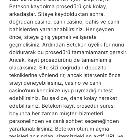
Betekon kaydolma prosedürü çok kolay,
arkadaşlar. Siteye kaydolduktan sonra,
doğrudan casino, canlı casino, bahis ve canlı
bahislerden yararlanabilirsiniz. Her şeyden
önce, siteye giriş yapmalı ve işarete
geçmelisiniz. Ardından Betekon üyelik formunu
doldurarak bu prosedürü tamamlamanız gerekir.
Ancak, kayıt prosedürünü de tamamlamış
olacaksınız. Site sizi doğrudan depozito
tekniklerine yönlendirir, ancak isterseniz önce
siteyi deneyebilirsiniz, casino ve canlı
casino’nun kendinize uyup uymadığını test
edebilirsiniz. Bu şekilde, daha kolay hareket
edebilirsiniz. Betekon kayıt prosedür süresi
boyunca her zaman müşteri hizmetleri
personelinden ve canlı sohbet seçeneğinden
yararlanabilirsiniz. Betekon oturum açma
tesisleri açısından, sitemizdeki en aktif URL ve