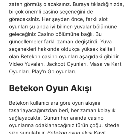
zaten görmüş olacaksınız. Buraya tıkladığınızda,
birçok önemli casino seçeneğini de
göreceksiniz. Her şeyden önce, farklı slot
oyunları şu anda iyi bilinen yuvalar bölümüne
geleceğiniz Casino bölümüne bağlı. Bu
güncellemeler farklı zaman değiştirdi. Yuva
seçenekleri hakkında oldukça yüksek kaliteli
olan Betekon casino oyunları aşağıdaki gibidir,
Video Yuvaları. Jackpot Oyunları. Masa ve Kart
Oyunları. Play’n Go oyunları.
Betekon Oyun Akışı
Betekon kullanıcılara göre oyun akışını
tasarlayacağınızdan beri, her zaman kolaylık
sağlayacaktır. Günün her anında casino
oyunlarına odaklanacağınız türün çoğu, sitede
size sunulabilir.
Betekon oyun akışı
Kayıt.