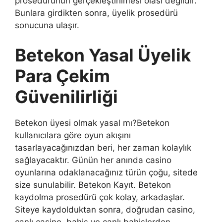
prosedürünün gerçekleştirilmesi olası değildir.
Bunlara girdikten sonra, üyelik prosedürü
sonucuna ulaşır.
Betekon Yasal Üyelik
Para Çekim
Güvenilirliği
Betekon üyesi olmak yasal mı?Betekon
kullanıcılara göre oyun akışını
tasarlayacağınızdan beri, her zaman kolaylık
sağlayacaktır. Günün her anında casino
oyunlarına odaklanacağınız türün çoğu, sitede
size sunulabilir. Betekon Kayıt. Betekon
kaydolma prosedürü çok kolay, arkadaşlar.
Siteye kaydolduktan sonra, doğrudan casino,
canlı casino, bahis ve canlı bahislerden