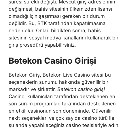
süresi sürekli değişti. Mevcut giriş adreslerinin
değişmesi, bahis sitesinin ülkemizden lisansı
olmadığı için şaşırması gereken bir durum
değildir. Bu, BTK tarafından kapatılmasına
neden olur. Onları bildikten sonra, bahis
sitesinin sosyal medya kanallarını kullanarak bir
giriş prosedürü yapabilirsiniz.
Betekon Casino Girişi
Betekon Giriş, Betekon Live Casino sitesi bu
seçeneklerin sunumu hakkında güvenilir bir
markadır ve şirkettir.
Betekon casino girişi
Casino, kullanıcıları tarafından desteklenen en
son sürüm programları tarafından desteklenen
en etkili casinonun son döneminde. Güvenilir
nakit seçenekleri ve çok sayıda casino türü ile
şu anda yapabileceğiniz casino tesisleriyle adını