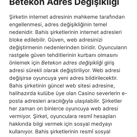
Betekon Adres Değişikliği
Şirketin internet adresinin mahkeme tarafından
engellenmesi, adres değişikliğinin temel
nedenidir. Bahis şirketlerinin internet adresleri
bloke edilebilir. Güven, web adresinizi
değiştirmenin nedenlerinden biridir. Oyuncuların
rastgele güven tehditlerinin kurbanı olmasını
önlemek için
Betekon adres değişikliği
giriş
adresi sürekli olarak değiştiriliyor. Web adresi
değişirse oyuncuya yeni adres bildirilecektir.
Bahis şirketinin güncel web sitesi adresine,
halihazırda kulübe üye olan Casino severlerin e-
posta adresleri aracılığıyla ulaşılabilir. Şirketler
her zaman on binlerce oyuncuya web adresi
vermiyor. Şirket, oyunculara resmî hesapları
hakkında bilgi vermek için sosyal medyayı
kullanıyor. Bahis şirketlerinin resmî sosyal