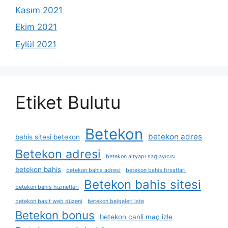
Kasım 2021
Ekim 2021
Eylül 2021
Etiket Bulutu
Betekon
betekon adres
bahis sitesi betekon
Betekon adresi
betekon altyapı sağlayıcısı
betekon bahis
betekon bahis adresi
betekon bahis fırsatları
Betekon bahis sitesi
betekon bahis hizmetleri
betekon basit web düzeni
betekon belgeleri i̇ste
Betekon bonus
betekon canli maç izle