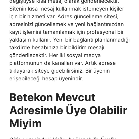
değiştiyse kısa mesaj olarak gönderilecektir.
Sitenin kısa mesaj kullanmak istemeyen kişiler
için bir hizmeti var. Adres güncelleme sitesi,
adresinizi güncellemek ve yeni bağlantınızdan
kayıt işlemini tamamlamak için profesyonel bir
yaklaşım kullanır. Yeni bir bağlantı planlanmadığı
takdirde hesabınıza bir bildirim mesajı
gönderilecektir. Her iki sosyal medya
platformunun da kanalları var. Artık adrese
tıklayarak siteye gidebilirsiniz. Bir üyenin
erişebileceği hesap üyenindir.
Betekon Mevcut
Adresimle Üye Olabilir
Miyim