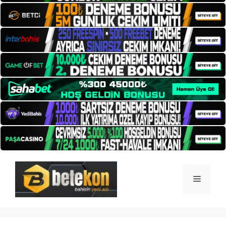
İçeriğe
atla
Menü