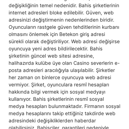
değişikliğinin temel nedenidir. Bahis şirketlerinin
internet adresleri bloke edilebilir. Güven, web
adresinizi değiştirmenin nedenlerinden biridir.
Oyuncuların rastgele güven tehditlerinin kurbanı
olmasını önlemek için Betekon giriş adresi
sürekli olarak değiştiriliyor. Web adresi değişirse
oyuncuya yeni adres bildirilecektir. Bahis
şirketinin güncel web sitesi adresine,
halihazırda kulübe üye olan Casino severlerin e-
posta adresleri aracılığıyla ulaşılabilir. Şirketler
her zaman on binlerce oyuncuya web adresi
vermiyor. Şirket, oyunculara resmî hesapları
hakkında bilgi vermek için sosyal medyayı
kullanıyor. Bahis şirketlerinin resmî sosyal
medya hesapları bulunmaktadır. Firmanın sosyal
medya hesaplarını takip ettiğiniz takdirde web
adresindeki değişikliklerden haberdar
olabilirsiniz. Bahisçiler, garantileri nedeniyle