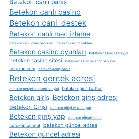
Betekon canlı bahis
Betekon canlı casino
Betekon canlı destek
Betekon canlı maç izleme
betekon canlı oyun bahisleri
betekon casino katılımı
Betekon casino oyunları
betekon casino sağlayıcı
betekon casino sitesi
betekon casino ve spor bahisleri
betekon com
betekon geniş bahis
Betekon gerçek adresi
betekon giris twitter
betekon gerçek zamanlı i̇zleyici
Betekon giriş adresi
Betekon giriş
Betekon Girişi
betekon girişi tv i̇zle oyun
Betekon giriş yap
betekon görsel kalite
betekon güncel adres
betekon güncel
Betekon güncel adresi