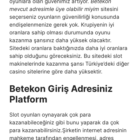
oyunlara olan güvenimiz artıyor.
Betekon
mevcut adresimle üye olabilir miyim
sitesini
seçerseniz oyunların güvenilirliği konusunda
endişelenmenize gerek yok. Krupiyenin iyi
oranlara sahip olması durumunda oyunu
kazanma şansınız daha yüksek olacaktır.
Sitedeki oranlara baktığınızda daha iyi oranlara
sahip olduğunu göreceksiniz. Bu sitedeki slot
makinelerinde kazanma şansı Türkiye’deki diğer
casino sitelerine göre daha yüksektir.
Betekon Giriş Adresiniz
Platform
Slot oyunları oynayarak çok para
kazanabileceğiniz gibi bunu yaparak da çok
para kazanabilirsiniz.Şirketin internet adresinin
mahkeme tarafından engellenmesi, adres