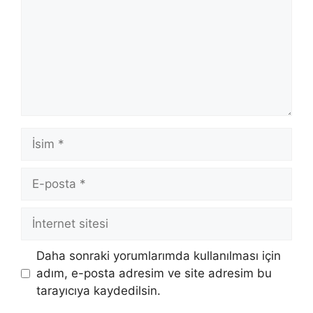
İsim
E-
posta
İnternet
sitesi
Daha sonraki yorumlarımda kullanılması için
adım, e-posta adresim ve site adresim bu
tarayıcıya kaydedilsin.