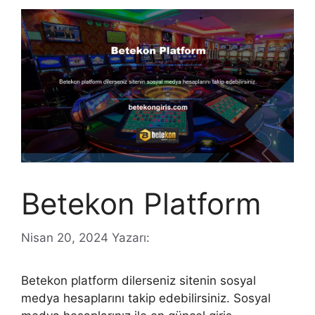
Betekon Platform
Nisan 20, 2024
Yazarı:
Betekon platform dilerseniz sitenin sosyal
medya hesaplarını takip edebilirsiniz. Sosyal