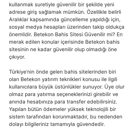
kullanmak suretiyle güvenilir bir şekilde yeni
adrese giriş sağlamak mümkün. Özellikle belirli
Aralıklar kapsamında güncelleme yapıldığı için,
sosyal medya hesapları üzerinden takip oldukça
önemlidir. Betekon Bahis Sitesi Güvenilir mi? En
merak edilen konular içerisinde Betekon bahis
sitesinin ne kadar güvenilir olup olmadığı öne
çıkıyor.
Türkiye’nin önde gelen bahis sitelerinden biri
olan Betekon yatırım teknikleri konusu ile ilgili
kullanıcılara büyük üstünlükler sunuyor. Üye olur
olmaz para yatırma seçeneklerinizi girebilir ve
anında hesabınıza para transfer edebilirsiniz.
Yapılan bütün ödemeler yüksek teknolojili bir
sistem tarafından korunmaktadır, bu nedenden
dolayı bilgileriniz tamamıyla güvendedir.