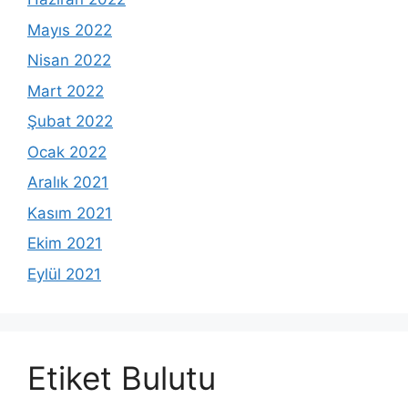
Mayıs 2022
Nisan 2022
Mart 2022
Şubat 2022
Ocak 2022
Aralık 2021
Kasım 2021
Ekim 2021
Eylül 2021
Etiket Bulutu