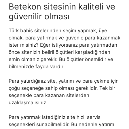
Betekon sitesinin kaliteli ve
güvenilir olması
Türk bahis sitelerinden seçim yapmak, üye
olmak, para yatırmak ve güvenle para kazanmak
ister misiniz? Eğer istiyorsanız para yatırmadan
önce sitenizin belirli ölçütleri karşıladığından
emin olmanız gerekir. Bu ölçütler önemlidir ve
bilmenizde fayda vardır.
Para yatırdığınız site, yatırım ve para çekme için
çoğu seçeneğe sahip olması gereklidir. Tek bir
seçenekle para kazanan sitelerden
uzaklaşmalısınız.
Para yatırmak istediğiniz site hızlı servis
seçenekleri sunabilmelidir. Bu nedenle yatırım