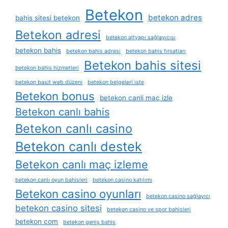
Betekon
betekon adres
bahis sitesi betekon
Betekon adresi
betekon altyapı sağlayıcısı
betekon bahis
betekon bahis adresi
betekon bahis fırsatları
Betekon bahis sitesi
betekon bahis hizmetleri
betekon basit web düzeni
betekon belgeleri i̇ste
Betekon bonus
betekon canli maç izle
Betekon canlı bahis
Betekon canlı casino
Betekon canlı destek
Betekon canlı maç izleme
betekon canlı oyun bahisleri
betekon casino katılımı
Betekon casino oyunları
betekon casino sağlayıcı
betekon casino sitesi
betekon casino ve spor bahisleri
betekon com
betekon geniş bahis