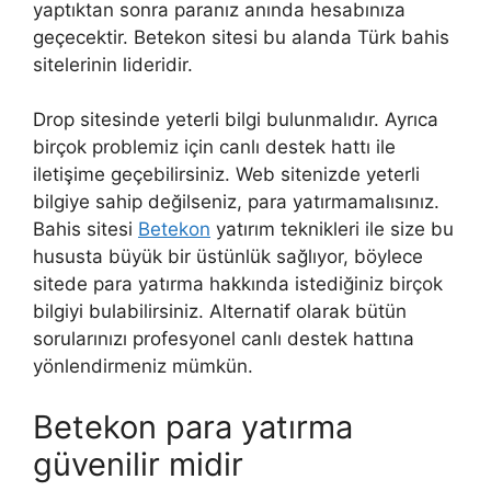
yaptıktan sonra paranız anında hesabınıza
geçecektir. Betekon sitesi bu alanda Türk bahis
sitelerinin lideridir.
Drop sitesinde yeterli bilgi bulunmalıdır. Ayrıca
birçok problemiz için canlı destek hattı ile
iletişime geçebilirsiniz. Web sitenizde yeterli
bilgiye sahip değilseniz, para yatırmamalısınız.
Bahis sitesi
Betekon
yatırım teknikleri ile size bu
hususta büyük bir üstünlük sağlıyor, böylece
sitede para yatırma hakkında istediğiniz birçok
bilgiyi bulabilirsiniz. Alternatif olarak bütün
sorularınızı profesyonel canlı destek hattına
yönlendirmeniz mümkün.
Betekon para yatırma
güvenilir midir