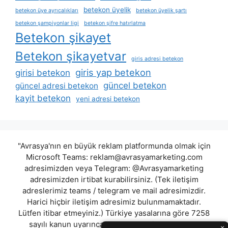
betekon üyelik
betekon üye ayrıcalıkları
betekon üyelik şartı
betekon şampiyonlar ligi
betekon şifre hatırlatma
Betekon şikayet
Betekon şikayetvar
giris adresi betekon
giris yap betekon
girisi betekon
güncel betekon
güncel adresi betekon
kayit betekon
yeni adresi betekon
"Avrasya'nın en büyük reklam platformunda olmak için
Microsoft Teams:
reklam@avrasyamarketing.com
adresimizden veya Telegram: @Avrasyamarketing
adresimizden irtibat kurabilirsiniz. (Tek iletişim
adreslerimiz teams / telegram ve mail adresimizdir.
Harici hiçbir iletişim adresimiz bulunmamaktadır.
Lütfen itibar etmeyiniz.) Türkiye yasalarına göre 7258
sayılı kanun uyarınca yasa dışı bahis oynamanın