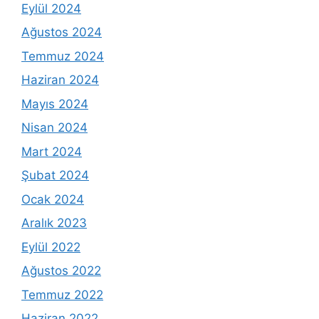
Eylül 2024
Ağustos 2024
Temmuz 2024
Haziran 2024
Mayıs 2024
Nisan 2024
Mart 2024
Şubat 2024
Ocak 2024
Aralık 2023
Eylül 2022
Ağustos 2022
Temmuz 2022
Haziran 2022