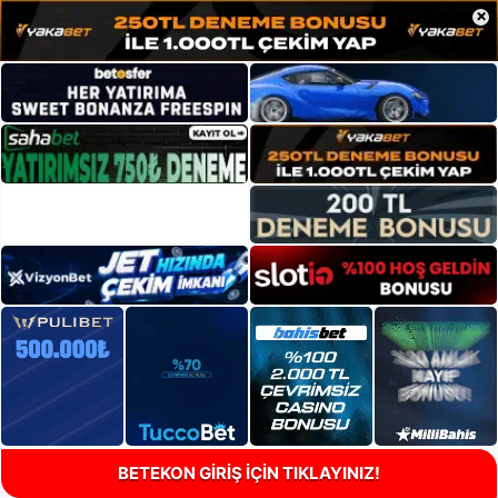
×
BETEKON GİRİŞ İÇİN TIKLAYINIZ!