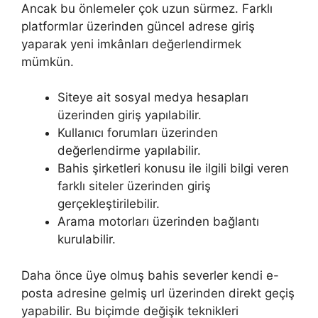
Ancak bu önlemeler çok uzun sürmez. Farklı
platformlar üzerinden güncel adrese giriş
yaparak yeni imkânları değerlendirmek
mümkün.
Siteye ait sosyal medya hesapları
üzerinden giriş yapılabilir.
Kullanıcı forumları üzerinden
değerlendirme yapılabilir.
Bahis şirketleri konusu ile ilgili bilgi veren
farklı siteler üzerinden giriş
gerçekleştirilebilir.
Arama motorları üzerinden bağlantı
kurulabilir.
Daha önce üye olmuş bahis severler kendi e-
posta adresine gelmiş url üzerinden direkt geçiş
yapabilir. Bu biçimde değişik teknikleri