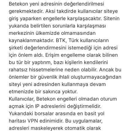
Betekon yeni adresinin değerlendirilmesi
gerekmektedir. Aksi takdirde kullanıcılar siteye
giriş yaparken engellerle karşılaşacaktır. Sitenin
yukarıda belirtilen sorunlarla karşılaşması
merkezinin ülkemizde olmamasından
kaynaklanmaktadır. BTK, Türk kullanıcıların
şirketi değerlendirmesini istemediği için adresi
için önlem aldı. Erişim engelleme olarak bilinen
bu tür bir yaptırım, bazı kişilerin kendilerini
rahatsız hissetmelerine neden olabilir. Ancak bu
önlemler bir güvenlik ihlali oluşturmayacağından
siteyi yeni adresinden kullanmaya devam
etmenizde bir sakınca yoktur.
Kullanıcılar, Betekon engelleri olmadan oturum
açmak için IP adreslerini değiştirmelidir.
Yukarıdaki borsalar arasında en basit yol
haritası VPN edinimidir. Bu uygulamalar,
adresleri maskeleyerek otomatik olarak