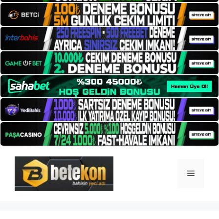
İçeriğe
atla
Menü