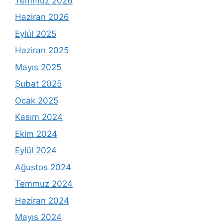
Temmuz 2026
Haziran 2026
Eylül 2025
Haziran 2025
Mayıs 2025
Şubat 2025
Ocak 2025
Kasım 2024
Ekim 2024
Eylül 2024
Ağustos 2024
Temmuz 2024
Haziran 2024
Mayıs 2024