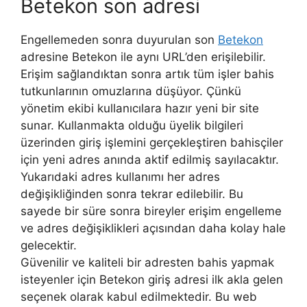
Betekon son adresi
Engellemeden sonra duyurulan son
Betekon
adresine Betekon ile aynı URL’den erişilebilir.
Erişim sağlandıktan sonra artık tüm işler bahis
tutkunlarının omuzlarına düşüyor. Çünkü
yönetim ekibi kullanıcılara hazır yeni bir site
sunar. Kullanmakta olduğu üyelik bilgileri
üzerinden giriş işlemini gerçekleştiren bahisçiler
için yeni adres anında aktif edilmiş sayılacaktır.
Yukarıdaki adres kullanımı her adres
değişikliğinden sonra tekrar edilebilir. Bu
sayede bir süre sonra bireyler erişim engelleme
ve adres değişiklikleri açısından daha kolay hale
gelecektir.
Güvenilir ve kaliteli bir adresten bahis yapmak
isteyenler için Betekon giriş adresi ilk akla gelen
seçenek olarak kabul edilmektedir. Bu web