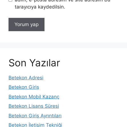
tarayıcıya kaydedilsin.
Son Yazılar
Betekon Adresi
Betekon Giriş
Betekon Mobil Kazanç
Betekon Lisans Süresi
Betekon Giriş Ayrıntıları
Betekon İletişim Tekniği