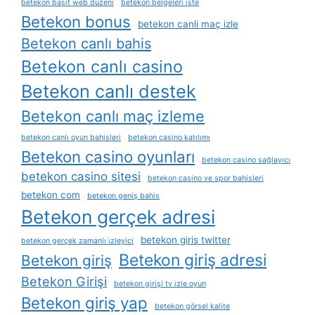
betekon basit web düzeni
betekon belgeleri i̇ste
Betekon bonus
betekon canli maç izle
Betekon canlı bahis
Betekon canlı casino
Betekon canlı destek
Betekon canlı maç izleme
betekon canlı oyun bahisleri
betekon casino katılımı
Betekon casino oyunları
betekon casino sağlayıcı
betekon casino sitesi
betekon casino ve spor bahisleri
betekon com
betekon geniş bahis
Betekon gerçek adresi
betekon giris twitter
betekon gerçek zamanlı i̇zleyici
Betekon giriş adresi
Betekon giriş
Betekon Girişi
betekon girişi tv i̇zle oyun
Betekon giriş yap
betekon görsel kalite