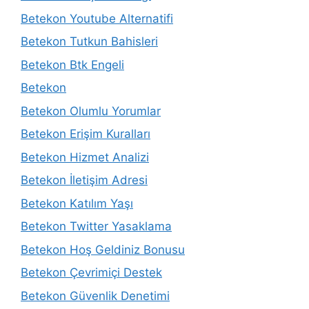
Betekon Youtube Alternatifi
Betekon Tutkun Bahisleri
Betekon Btk Engeli
Betekon
Betekon Olumlu Yorumlar
Betekon Erişim Kuralları
Betekon Hizmet Analizi
Betekon İletişim Adresi
Betekon Katılım Yaşı
Betekon Twitter Yasaklama
Betekon Hoş Geldiniz Bonusu
Betekon Çevrimiçi Destek
Betekon Güvenlik Denetimi