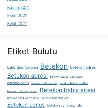
Kasım 2021
Ekim 2021
Eylül 2021
Etiket Bulutu
Betekon
betekon adres
bahis sitesi betekon
Betekon adresi
betekon altyapı sağlayıcısı
betekon bahis
betekon bahis adresi
betekon bahis fırsatları
Betekon bahis sitesi
betekon bahis hizmetleri
betekon basit web düzeni
betekon belgeleri i̇ste
Betekon bonus
betekon canli maç izle