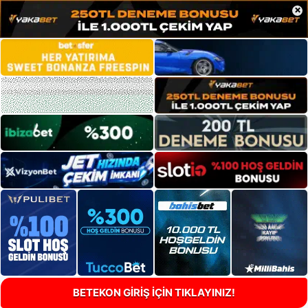
×
BETEKON GİRİŞ İÇİN TIKLAYINIZ!