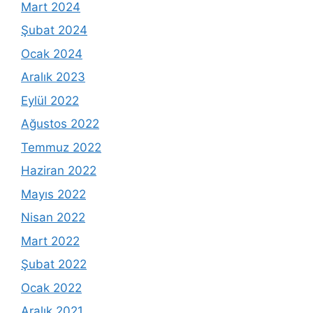
Mart 2024
Şubat 2024
Ocak 2024
Aralık 2023
Eylül 2022
Ağustos 2022
Temmuz 2022
Haziran 2022
Mayıs 2022
Nisan 2022
Mart 2022
Şubat 2022
Ocak 2022
Aralık 2021