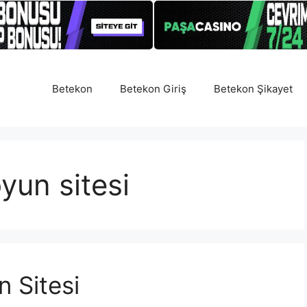
Betekon
Betekon Giriş
Betekon Şikayet
yun sitesi
 Sitesi