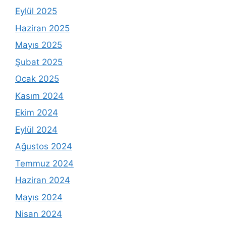
Eylül 2025
Haziran 2025
Mayıs 2025
Şubat 2025
Ocak 2025
Kasım 2024
Ekim 2024
Eylül 2024
Ağustos 2024
Temmuz 2024
Haziran 2024
Mayıs 2024
Nisan 2024