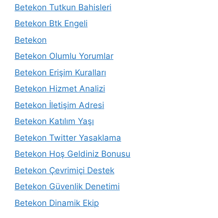
Betekon Tutkun Bahisleri
Betekon Btk Engeli
Betekon
Betekon Olumlu Yorumlar
Betekon Erişim Kuralları
Betekon Hizmet Analizi
Betekon İletişim Adresi
Betekon Katılım Yaşı
Betekon Twitter Yasaklama
Betekon Hoş Geldiniz Bonusu
Betekon Çevrimiçi Destek
Betekon Güvenlik Denetimi
Betekon Dinamik Ekip