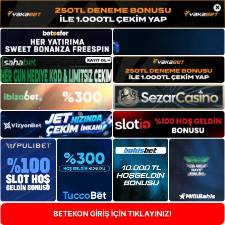
×
BETEKON GİRİŞ İÇİN TIKLAYINIZ!