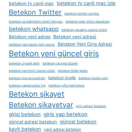
betekon tv canli maç izle
betekon tv canli maç
Betekon Twitter
betekon twitter sayfası
betekon ve bahislerin renkli dünyası
betekon web sitesi olanakları
betekon whatsapp
betekon yasadışı casino sitesi
Betekon yeni adres
Betekon yeni adresi
Betekon Yeni Giriş Adresi
betekon yeni adres türk casino
Betekon yeni güncel giriş
betekon ziyaret edin
betekon çalışma düzeni
betekon çevrimiçi casino sitesi
betekon önde gelen
betekon üyelik
betekon üye ayrıcalıkları
betekon üyelik şartı
betekon şampiyonlar ligi
betekon şifre hatırlatma
Betekon şikayet
Betekon şikayetvar
giris adresi betekon
giris yap betekon
girisi betekon
güncel betekon
güncel adresi betekon
kayit betekon
yeni adresi betekon