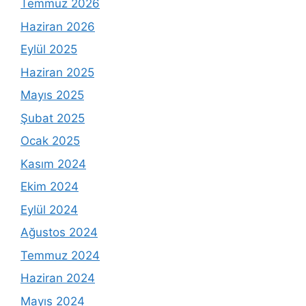
Temmuz 2026
Haziran 2026
Eylül 2025
Haziran 2025
Mayıs 2025
Şubat 2025
Ocak 2025
Kasım 2024
Ekim 2024
Eylül 2024
Ağustos 2024
Temmuz 2024
Haziran 2024
Mayıs 2024