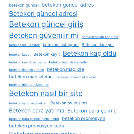
betekon güncel adres
betekon güncel
Betekon güncel adresi
Betekon güncel giriş
Betekon güvenilir mi
betekon hesap kapatma
betekon instagram
Betekon Jackpot
betekon hızlı destek
Betekon kaç oldu
Betekon kayıt
betekon kaydı
betekon kesintisiz bahis
betekon lisanslı hizmetler
betekon maç izle
betekon lisanslı sistem
betekon maç izleme
betekon mükemmel hizmet
betekon müşteri hizmetleri
Betekon nasıl bir site
Betekon oyun sitesi
betekon oyun seçenekleri
Betekon para yatırma
Betekon para çekme
betekon promosyon
betekon para çekme i̇şlemi mobil
betekon promosyon kodu