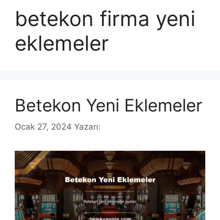
betekon firma yeni
eklemeler
Betekon Yeni Eklemeler
Ocak 27, 2024
Yazarı: