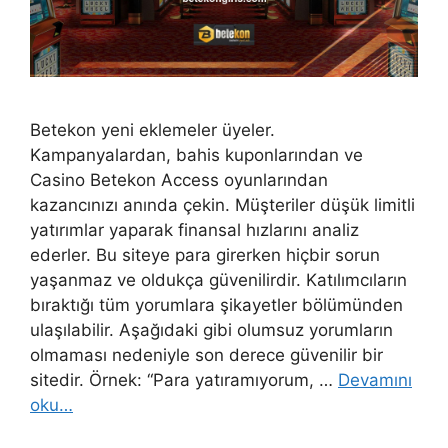
Betekon yeni eklemeler üyeler.
Kampanyalardan, bahis kuponlarından ve
Casino Betekon Access oyunlarından
kazancınızı anında çekin. Müşteriler düşük limitli
yatırımlar yaparak finansal hızlarını analiz
ederler. Bu siteye para girerken hiçbir sorun
yaşanmaz ve oldukça güvenilirdir. Katılımcıların
bıraktığı tüm yorumlara şikayetler bölümünden
ulaşılabilir. Aşağıdaki gibi olumsuz yorumların
olmaması nedeniyle son derece güvenilir bir
sitedir. Örnek: “Para yatıramıyorum, …
Devamını
oku…