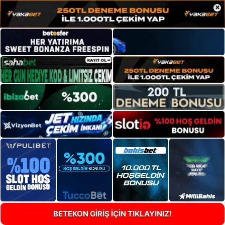
×
BETEKON GİRİŞ İÇİN TIKLAYINIZ!