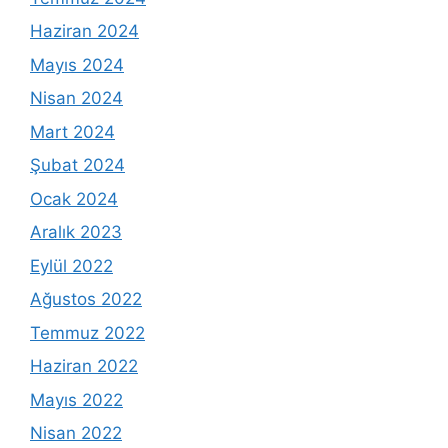
Haziran 2024
Mayıs 2024
Nisan 2024
Mart 2024
Şubat 2024
Ocak 2024
Aralık 2023
Eylül 2022
Ağustos 2022
Temmuz 2022
Haziran 2022
Mayıs 2022
Nisan 2022