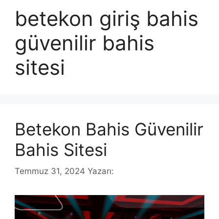
betekon giriş bahis
güvenilir bahis
sitesi
Betekon Bahis Güvenilir
Bahis Sitesi
Temmuz 31, 2024
Yazarı: