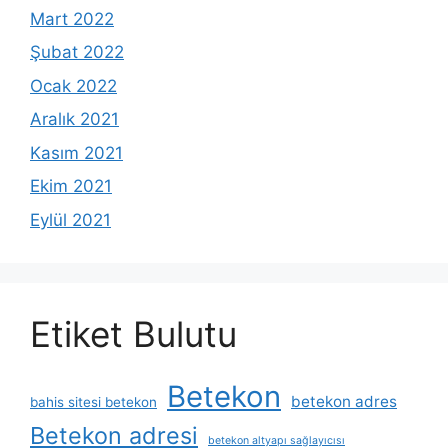
Mart 2022
Şubat 2022
Ocak 2022
Aralık 2021
Kasım 2021
Ekim 2021
Eylül 2021
Etiket Bulutu
Betekon
betekon adres
bahis sitesi betekon
Betekon adresi
betekon altyapı sağlayıcısı