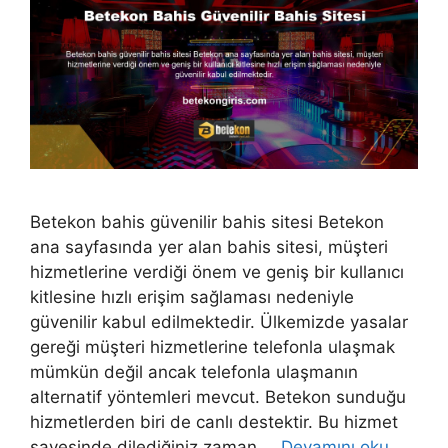
Betekon bahis güvenilir bahis sitesi Betekon
ana sayfasında yer alan bahis sitesi, müşteri
hizmetlerine verdiği önem ve geniş bir kullanıcı
kitlesine hızlı erişim sağlaması nedeniyle
güvenilir kabul edilmektedir. Ülkemizde yasalar
gereği müşteri hizmetlerine telefonla ulaşmak
mümkün değil ancak telefonla ulaşmanın
alternatif yöntemleri mevcut. Betekon sunduğu
hizmetlerden biri de canlı destektir. Bu hizmet
sayesinde dilediğiniz zaman …
Devamını oku…