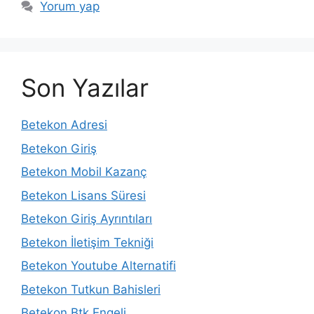
Yorum yap
Son Yazılar
Betekon Adresi
Betekon Giriş
Betekon Mobil Kazanç
Betekon Lisans Süresi
Betekon Giriş Ayrıntıları
Betekon İletişim Tekniği
Betekon Youtube Alternatifi
Betekon Tutkun Bahisleri
Betekon Btk Engeli