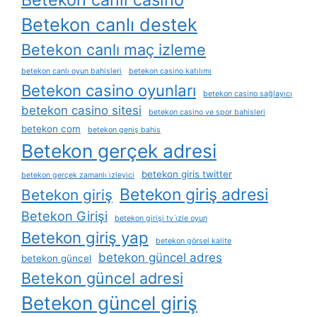
Betekon canlı destek
Betekon canlı maç izleme
betekon canlı oyun bahisleri
betekon casino katılımı
Betekon casino oyunları
betekon casino sağlayıcı
betekon casino sitesi
betekon casino ve spor bahisleri
betekon com
betekon geniş bahis
Betekon gerçek adresi
betekon giris twitter
betekon gerçek zamanlı i̇zleyici
Betekon giriş adresi
Betekon giriş
Betekon Girişi
betekon girişi tv i̇zle oyun
Betekon giriş yap
betekon görsel kalite
betekon güncel adres
betekon güncel
Betekon güncel adresi
Betekon güncel giriş