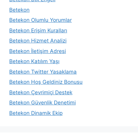
Betekon
Betekon Olumlu Yorumlar
Betekon Erişim Kuralları
Betekon Hizmet Analizi
Betekon İletişim Adresi
Betekon Katılım Yaşı
Betekon Twitter Yasaklama
Betekon Hoş Geldiniz Bonusu
Betekon Çevrimiçi Destek
Betekon Güvenlik Denetimi
Betekon Dinamik Ekip