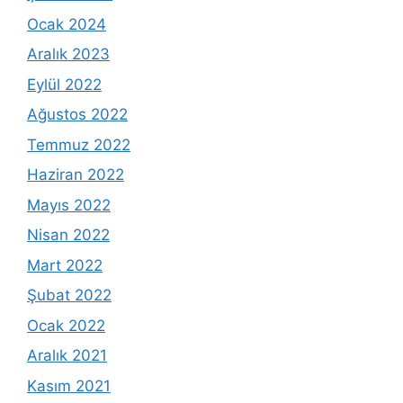
Ocak 2024
Aralık 2023
Eylül 2022
Ağustos 2022
Temmuz 2022
Haziran 2022
Mayıs 2022
Nisan 2022
Mart 2022
Şubat 2022
Ocak 2022
Aralık 2021
Kasım 2021