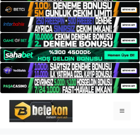
İçeriğe
atla
Menü