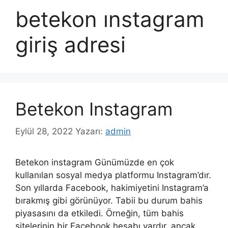
betekon ınstagram
giriş adresi
Betekon Instagram
Eylül 28, 2022
Yazarı:
admin
Betekon instagram Günümüzde en çok
kullanılan sosyal medya platformu Instagram’dır.
Son yıllarda Facebook, hakimiyetini Instagram’a
bırakmış gibi görünüyor. Tabii bu durum bahis
piyasasını da etkiledi. Örneğin, tüm bahis
sitelerinin bir Facebook hesabı vardır, ancak