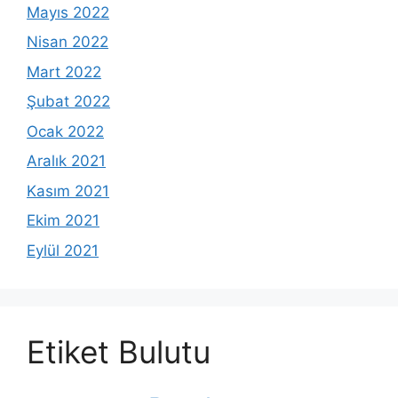
Mayıs 2022
Nisan 2022
Mart 2022
Şubat 2022
Ocak 2022
Aralık 2021
Kasım 2021
Ekim 2021
Eylül 2021
Etiket Bulutu