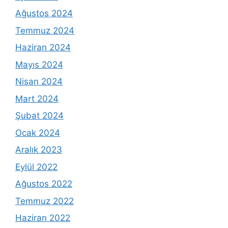
Ağustos 2024
Temmuz 2024
Haziran 2024
Mayıs 2024
Nisan 2024
Mart 2024
Şubat 2024
Ocak 2024
Aralık 2023
Eylül 2022
Ağustos 2022
Temmuz 2022
Haziran 2022