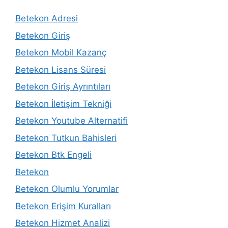
Betekon Adresi
Betekon Giriş
Betekon Mobil Kazanç
Betekon Lisans Süresi
Betekon Giriş Ayrıntıları
Betekon İletişim Tekniği
Betekon Youtube Alternatifi
Betekon Tutkun Bahisleri
Betekon Btk Engeli
Betekon
Betekon Olumlu Yorumlar
Betekon Erişim Kuralları
Betekon Hizmet Analizi