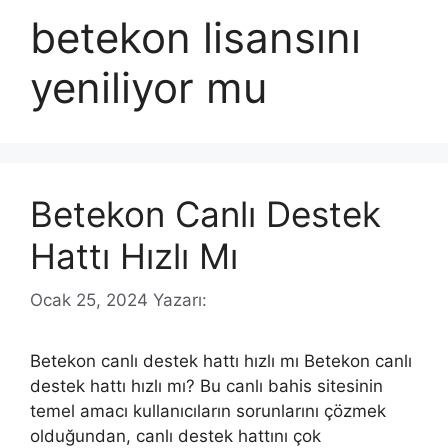
betekon lisansını
yeniliyor mu
Betekon Canlı Destek
Hattı Hızlı Mı
Ocak 25, 2024
Yazarı:
Betekon canlı destek hattı hızlı mı Betekon canlı
destek hattı hızlı mı? Bu canlı bahis sitesinin
temel amacı kullanıcıların sorunlarını çözmek
olduğundan, canlı destek hattını çok