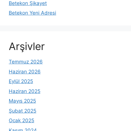
Betekon Şikayet
Betekon Yeni Adresi
Arşivler
Temmuz 2026
Haziran 2026
Eylül 2025
Haziran 2025
Mayıs 2025
Şubat 2025
Ocak 2025
Kasım 2024