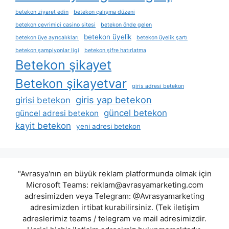
betekon ziyaret edin
betekon çalışma düzeni
betekon çevrimiçi casino sitesi
betekon önde gelen
betekon üyelik
betekon üye ayrıcalıkları
betekon üyelik şartı
betekon şampiyonlar ligi
betekon şifre hatırlatma
Betekon şikayet
Betekon şikayetvar
giris adresi betekon
giris yap betekon
girisi betekon
güncel betekon
güncel adresi betekon
kayit betekon
yeni adresi betekon
"Avrasya'nın en büyük reklam platformunda olmak için
Microsoft Teams:
reklam@avrasyamarketing.com
adresimizden veya Telegram: @Avrasyamarketing
adresimizden irtibat kurabilirsiniz. (Tek iletişim
adreslerimiz teams / telegram ve mail adresimizdir.