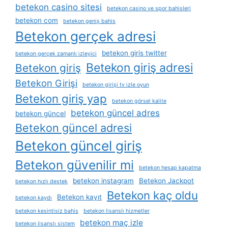
betekon casino sitesi
betekon casino ve spor bahisleri
betekon com
betekon geniş bahis
Betekon gerçek adresi
betekon giris twitter
betekon gerçek zamanlı i̇zleyici
Betekon giriş adresi
Betekon giriş
Betekon Girişi
betekon girişi tv i̇zle oyun
Betekon giriş yap
betekon görsel kalite
betekon güncel adres
betekon güncel
Betekon güncel adresi
Betekon güncel giriş
Betekon güvenilir mi
betekon hesap kapatma
betekon instagram
Betekon Jackpot
betekon hızlı destek
Betekon kaç oldu
Betekon kayıt
betekon kaydı
betekon kesintisiz bahis
betekon lisanslı hizmetler
betekon maç izle
betekon lisanslı sistem