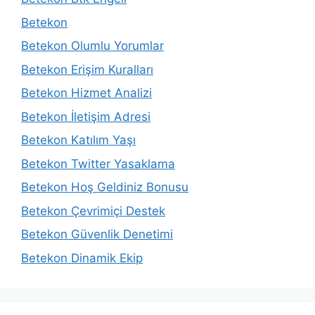
Betekon
Betekon Olumlu Yorumlar
Betekon Erişim Kuralları
Betekon Hizmet Analizi
Betekon İletişim Adresi
Betekon Katılım Yaşı
Betekon Twitter Yasaklama
Betekon Hoş Geldiniz Bonusu
Betekon Çevrimiçi Destek
Betekon Güvenlik Denetimi
Betekon Dinamik Ekip