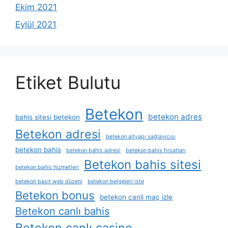
Ekim 2021
Eylül 2021
Etiket Bulutu
Betekon
betekon adres
bahis sitesi betekon
Betekon adresi
betekon altyapı sağlayıcısı
betekon bahis
betekon bahis adresi
betekon bahis fırsatları
Betekon bahis sitesi
betekon bahis hizmetleri
betekon basit web düzeni
betekon belgeleri i̇ste
Betekon bonus
betekon canli maç izle
Betekon canlı bahis
Betekon canlı casino