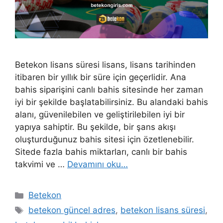
Betekon lisans süresi lisans, lisans tarihinden
itibaren bir yıllık bir süre için geçerlidir. Ana
bahis siparişini canlı bahis sitesinde her zaman
iyi bir şekilde başlatabilirsiniz. Bu alandaki bahis
alanı, güvenilebilen ve geliştirilebilen iyi bir
yapıya sahiptir. Bu şekilde, bir şans akışı
oluşturduğunuz bahis sitesi için özetlenebilir.
Sitede fazla bahis miktarları, canlı bir bahis
takvimi ve …
Devamını oku…
Kategoriler
Betekon
Etiketler
betekon güncel adres
,
betekon lisans süresi
,