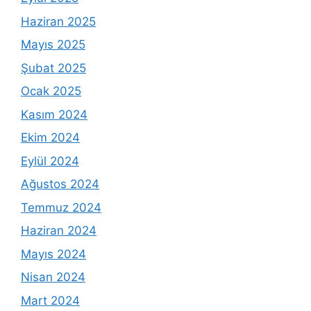
Haziran 2025
Mayıs 2025
Şubat 2025
Ocak 2025
Kasım 2024
Ekim 2024
Eylül 2024
Ağustos 2024
Temmuz 2024
Haziran 2024
Mayıs 2024
Nisan 2024
Mart 2024