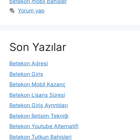
betekon mobil bahisler
Yorum yap
Son Yazılar
Betekon Adresi
Betekon Giriş
Betekon Mobil Kazanç
Betekon Lisans Süresi
Betekon Giriş Ayrıntıları
Betekon İletişim Tekniği
Betekon Youtube Alternatifi
Betekon Tutkun Bahisleri