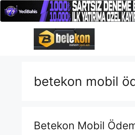
İçeriğe
atla
betekon mobil ö
Betekon Mobil Ödem