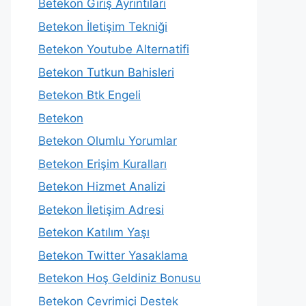
Betekon Giriş Ayrıntıları
Betekon İletişim Tekniği
Betekon Youtube Alternatifi
Betekon Tutkun Bahisleri
Betekon Btk Engeli
Betekon
Betekon Olumlu Yorumlar
Betekon Erişim Kuralları
Betekon Hizmet Analizi
Betekon İletişim Adresi
Betekon Katılım Yaşı
Betekon Twitter Yasaklama
Betekon Hoş Geldiniz Bonusu
Betekon Çevrimiçi Destek