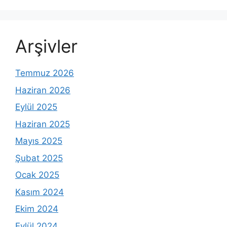
Arşivler
Temmuz 2026
Haziran 2026
Eylül 2025
Haziran 2025
Mayıs 2025
Şubat 2025
Ocak 2025
Kasım 2024
Ekim 2024
Eylül 2024