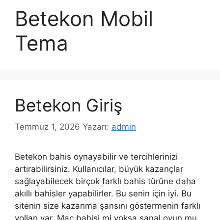
Betekon Mobil
Tema
Betekon Giriş
Temmuz 1, 2026
Yazarı:
admin
Betekon bahis oynayabilir ve tercihlerinizi
artırabilirsiniz. Kullanıcılar, büyük kazançlar
sağlayabilecek birçok farklı bahis türüne daha
akıllı bahisler yapabilirler. Bu senin için iyi. Bu
sitenin size kazanma şansını göstermenin farklı
yolları var. Maç bahisi mi yoksa sanal oyun mu