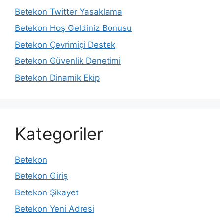
Betekon Twitter Yasaklama
Betekon Hoş Geldiniz Bonusu
Betekon Çevrimiçi Destek
Betekon Güvenlik Denetimi
Betekon Dinamik Ekip
Kategoriler
Betekon
Betekon Giriş
Betekon Şikayet
Betekon Yeni Adresi