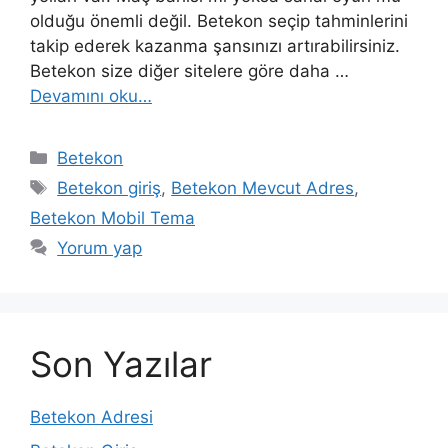
olduğu önemli değil. Betekon seçip tahminlerini
takip ederek kazanma şansınızı artırabilirsiniz.
Betekon size diğer sitelere göre daha …
Devamını oku…
Kategoriler
Betekon
Etiketler
Betekon giriş
,
Betekon Mevcut Adres
,
Betekon Mobil Tema
Yorum yap
Son Yazılar
Betekon Adresi