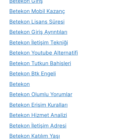
Betekon Giriş
Betekon Mobil Kazanç
Betekon Lisans Süresi
Betekon Giriş Ayrıntıları
Betekon İletişim Tekniği
Betekon Youtube Alternatifi
Betekon Tutkun Bahisleri
Betekon Btk Engeli
Betekon
Betekon Olumlu Yorumlar
Betekon Erişim Kuralları
Betekon Hizmet Analizi
Betekon İletişim Adresi
Betekon Katılım Yaşı