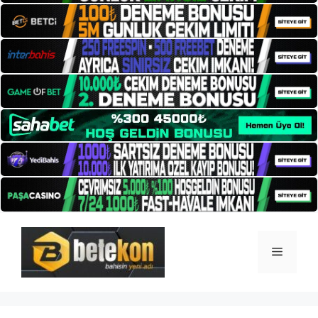
İçeriğe
atla
Menü