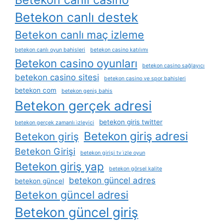
Betekon canlı destek
Betekon canlı maç izleme
betekon canlı oyun bahisleri
betekon casino katılımı
Betekon casino oyunları
betekon casino sağlayıcı
betekon casino sitesi
betekon casino ve spor bahisleri
betekon com
betekon geniş bahis
Betekon gerçek adresi
betekon giris twitter
betekon gerçek zamanlı i̇zleyici
Betekon giriş adresi
Betekon giriş
Betekon Girişi
betekon girişi tv i̇zle oyun
Betekon giriş yap
betekon görsel kalite
betekon güncel adres
betekon güncel
Betekon güncel adresi
Betekon güncel giriş