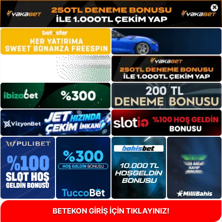
×
BETEKON GİRİŞ İÇİN TIKLAYINIZ!