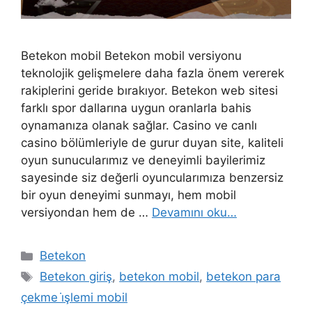
Betekon mobil Betekon mobil versiyonu
teknolojik gelişmelere daha fazla önem vererek
rakiplerini geride bırakıyor. Betekon web sitesi
farklı spor dallarına uygun oranlarla bahis
oynamanıza olanak sağlar. Casino ve canlı
casino bölümleriyle de gurur duyan site, kaliteli
oyun sunucularımız ve deneyimli bayilerimiz
sayesinde siz değerli oyuncularımıza benzersiz
bir oyun deneyimi sunmayı, hem mobil
versiyondan hem de …
Devamını oku…
Kategoriler
Betekon
Etiketler
Betekon giriş
,
betekon mobil
,
betekon para
çekme i̇şlemi mobil