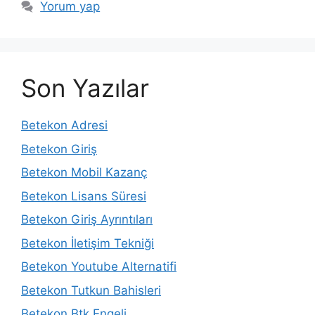
Yorum yap
Son Yazılar
Betekon Adresi
Betekon Giriş
Betekon Mobil Kazanç
Betekon Lisans Süresi
Betekon Giriş Ayrıntıları
Betekon İletişim Tekniği
Betekon Youtube Alternatifi
Betekon Tutkun Bahisleri
Betekon Btk Engeli