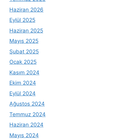
Haziran 2026
Eylül 2025
Haziran 2025
Mayıs 2025
Şubat 2025
Ocak 2025
Kasım 2024
Ekim 2024
Eylül 2024
Ağustos 2024
Temmuz 2024
Haziran 2024
Mayıs 2024