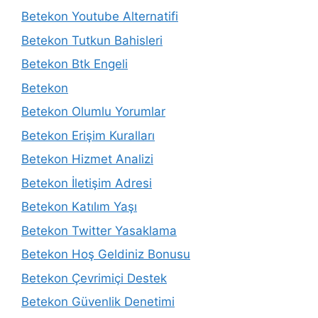
Betekon Youtube Alternatifi
Betekon Tutkun Bahisleri
Betekon Btk Engeli
Betekon
Betekon Olumlu Yorumlar
Betekon Erişim Kuralları
Betekon Hizmet Analizi
Betekon İletişim Adresi
Betekon Katılım Yaşı
Betekon Twitter Yasaklama
Betekon Hoş Geldiniz Bonusu
Betekon Çevrimiçi Destek
Betekon Güvenlik Denetimi