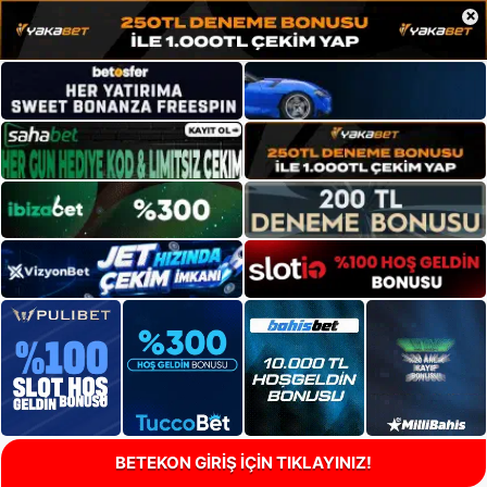
×
BETEKON GİRİŞ İÇİN TIKLAYINIZ!