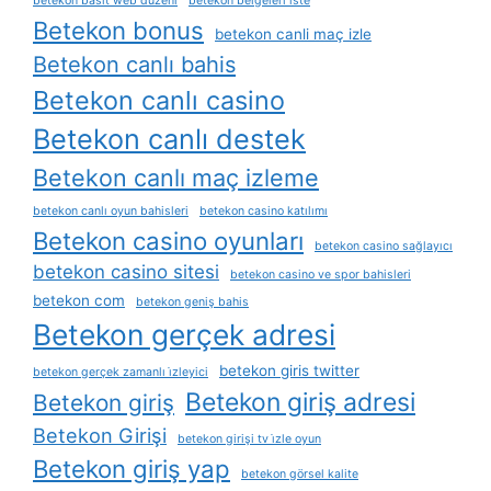
betekon basit web düzeni
betekon belgeleri i̇ste
Betekon bonus
betekon canli maç izle
Betekon canlı bahis
Betekon canlı casino
Betekon canlı destek
Betekon canlı maç izleme
betekon canlı oyun bahisleri
betekon casino katılımı
Betekon casino oyunları
betekon casino sağlayıcı
betekon casino sitesi
betekon casino ve spor bahisleri
betekon com
betekon geniş bahis
Betekon gerçek adresi
betekon giris twitter
betekon gerçek zamanlı i̇zleyici
Betekon giriş adresi
Betekon giriş
Betekon Girişi
betekon girişi tv i̇zle oyun
Betekon giriş yap
betekon görsel kalite