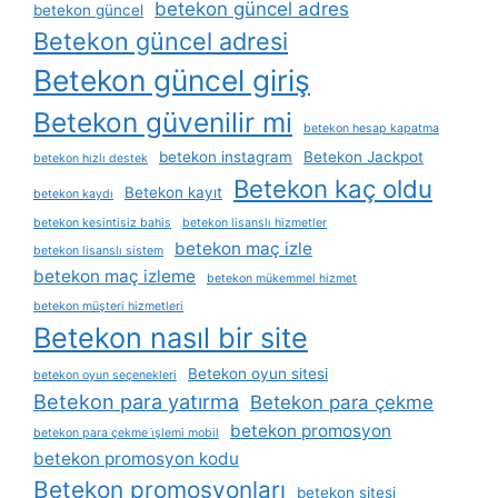
betekon güncel adres
betekon güncel
Betekon güncel adresi
Betekon güncel giriş
Betekon güvenilir mi
betekon hesap kapatma
betekon instagram
Betekon Jackpot
betekon hızlı destek
Betekon kaç oldu
Betekon kayıt
betekon kaydı
betekon kesintisiz bahis
betekon lisanslı hizmetler
betekon maç izle
betekon lisanslı sistem
betekon maç izleme
betekon mükemmel hizmet
betekon müşteri hizmetleri
Betekon nasıl bir site
Betekon oyun sitesi
betekon oyun seçenekleri
Betekon para yatırma
Betekon para çekme
betekon promosyon
betekon para çekme i̇şlemi mobil
betekon promosyon kodu
Betekon promosyonları
betekon sitesi