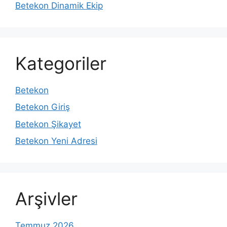
Betekon Dinamik Ekip
Kategoriler
Betekon
Betekon Giriş
Betekon Şikayet
Betekon Yeni Adresi
Arşivler
Temmuz 2026