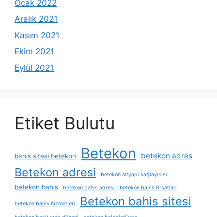
Ocak 2022
Aralık 2021
Kasım 2021
Ekim 2021
Eylül 2021
Etiket Bulutu
Betekon
betekon adres
bahis sitesi betekon
Betekon adresi
betekon altyapı sağlayıcısı
betekon bahis
betekon bahis adresi
betekon bahis fırsatları
Betekon bahis sitesi
betekon bahis hizmetleri