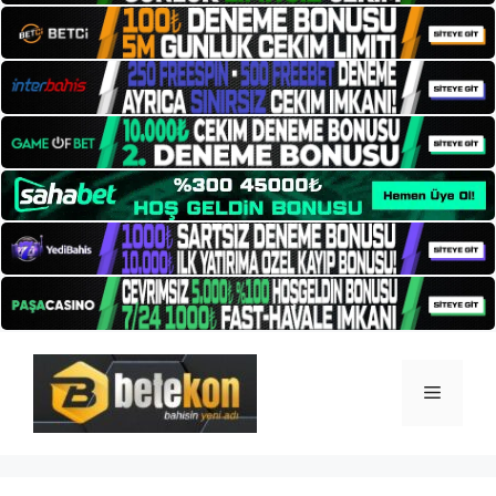
İçeriğe
atla
Menü