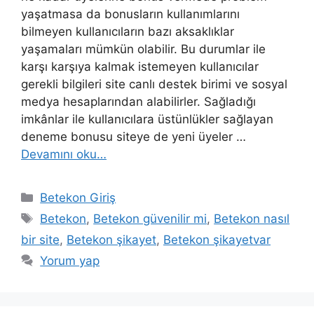
yaşatmasa da bonusların kullanımlarını
bilmeyen kullanıcıların bazı aksaklıklar
yaşamaları mümkün olabilir. Bu durumlar ile
karşı karşıya kalmak istemeyen kullanıcılar
gerekli bilgileri site canlı destek birimi ve sosyal
medya hesaplarından alabilirler. Sağladığı
imkânlar ile kullanıcılara üstünlükler sağlayan
deneme bonusu siteye de yeni üyeler …
Devamını oku…
Kategoriler
Betekon Giriş
Etiketler
Betekon
,
Betekon güvenilir mi
,
Betekon nasıl
bir site
,
Betekon şikayet
,
Betekon şikayetvar
Yorum yap