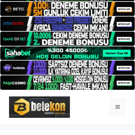
İçeriğe
atla
Menü