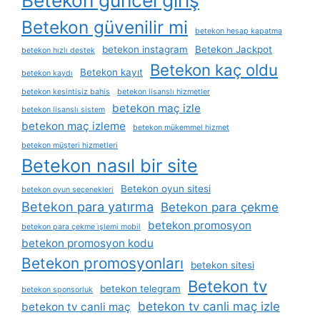
Betekon güvenilir mi
betekon hesap kapatma
betekon instagram
Betekon Jackpot
betekon hızlı destek
Betekon kaç oldu
Betekon kayıt
betekon kaydı
betekon kesintisiz bahis
betekon lisanslı hizmetler
betekon maç izle
betekon lisanslı sistem
betekon maç izleme
betekon mükemmel hizmet
betekon müşteri hizmetleri
Betekon nasıl bir site
Betekon oyun sitesi
betekon oyun seçenekleri
Betekon para yatırma
Betekon para çekme
betekon promosyon
betekon para çekme i̇şlemi mobil
betekon promosyon kodu
Betekon promosyonları
betekon sitesi
Betekon tv
betekon telegram
betekon sponsorluk
betekon tv canli maç izle
betekon tv canli maç