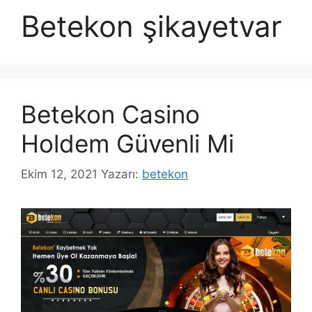
Betekon şikayetvar
Betekon Casino
Holdem Güvenli Mi
Ekim 12, 2021
Yazarı:
betekon