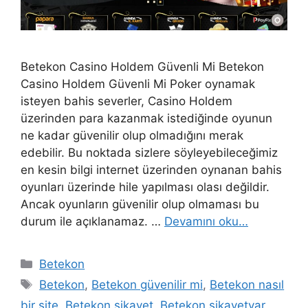
Betekon Casino Holdem Güvenli Mi Betekon
Casino Holdem Güvenli Mi Poker oynamak
isteyen bahis severler, Casino Holdem
üzerinden para kazanmak istediğinde oyunun
ne kadar güvenilir olup olmadığını merak
edebilir. Bu noktada sizlere söyleyebileceğimiz
en kesin bilgi internet üzerinden oynanan bahis
oyunları üzerinde hile yapılması olası değildir.
Ancak oyunların güvenilir olup olmaması bu
durum ile açıklanamaz. …
Devamını oku…
Kategoriler
Betekon
Etiketler
Betekon
,
Betekon güvenilir mi
,
Betekon nasıl
bir site
,
Betekon şikayet
,
Betekon şikayetvar