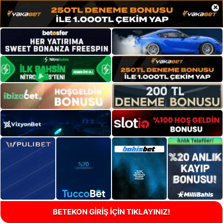
×
BETEKON GİRİŞ İÇİN TIKLAYINIZ!