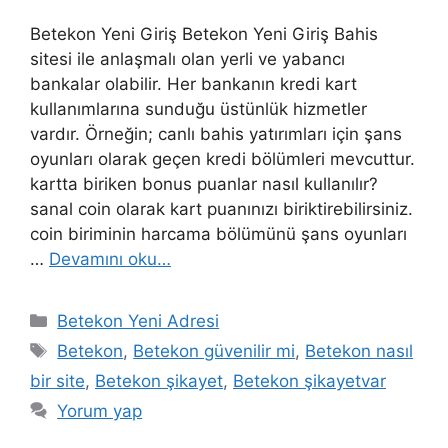
Betekon Yeni Giriş Betekon Yeni Giriş Bahis
sitesi ile anlaşmalı olan yerli ve yabancı
bankalar olabilir. Her bankanın kredi kart
kullanımlarına sunduğu üstünlük hizmetler
vardır. Örneğin; canlı bahis yatırımları için şans
oyunları olarak geçen kredi bölümleri mevcuttur.
kartta biriken bonus puanlar nasıl kullanılır?
sanal coin olarak kart puanınızı biriktirebilirsiniz.
coin biriminin harcama bölümünü şans oyunları
…
Devamını oku…
Kategoriler
Betekon Yeni Adresi
Etiketler
Betekon
,
Betekon güvenilir mi
,
Betekon nasıl
bir site
,
Betekon şikayet
,
Betekon şikayetvar
Yorum yap