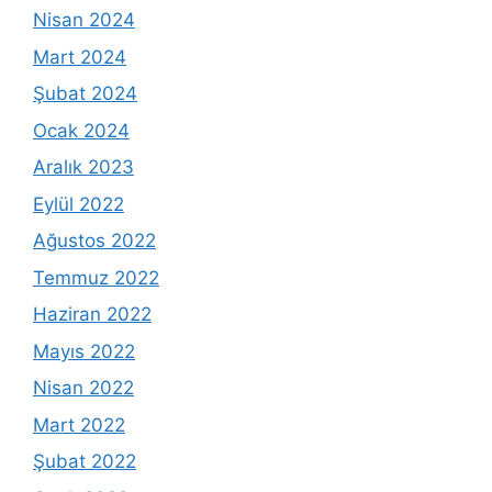
Nisan 2024
Mart 2024
Şubat 2024
Ocak 2024
Aralık 2023
Eylül 2022
Ağustos 2022
Temmuz 2022
Haziran 2022
Mayıs 2022
Nisan 2022
Mart 2022
Şubat 2022