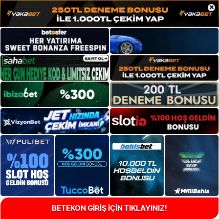
×
BETEKON GİRİŞ İÇİN TIKLAYINIZ!