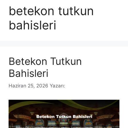
betekon tutkun
bahisleri
Betekon Tutkun
Bahisleri
Haziran 25, 2026
Yazarı: