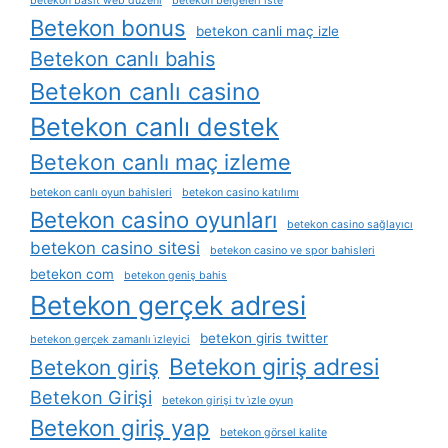
betekon basit web düzeni
betekon belgeleri i̇ste
Betekon bonus
betekon canli maç izle
Betekon canlı bahis
Betekon canlı casino
Betekon canlı destek
Betekon canlı maç izleme
betekon canlı oyun bahisleri
betekon casino katılımı
Betekon casino oyunları
betekon casino sağlayıcı
betekon casino sitesi
betekon casino ve spor bahisleri
betekon com
betekon geniş bahis
Betekon gerçek adresi
betekon giris twitter
betekon gerçek zamanlı i̇zleyici
Betekon giriş adresi
Betekon giriş
Betekon Girişi
betekon girişi tv i̇zle oyun
Betekon giriş yap
betekon görsel kalite