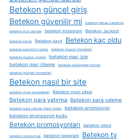
Betekon güncel giriş
Betekon güvenilir mi
betekon hesap kapatma
betekon instagram
Betekon Jackpot
betekon hızlı destek
Betekon kaç oldu
Betekon kayıt
betekon kaydı
betekon kesintisiz bahis
betekon lisanslı hizmetler
betekon maç izle
betekon lisanslı sistem
betekon maç izleme
betekon mükemmel hizmet
betekon müşteri hizmetleri
Betekon nasıl bir site
Betekon oyun sitesi
betekon oyun seçenekleri
Betekon para yatırma
Betekon para çekme
betekon promosyon
betekon para çekme i̇şlemi mobil
betekon promosyon kodu
Betekon promosyonları
betekon sitesi
Betekon tv
betekon telegram
betekon sponsorluk