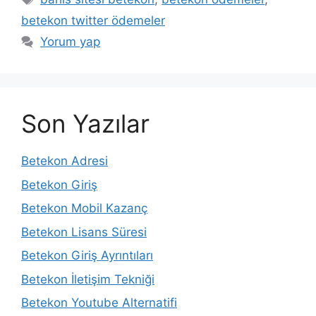
betekon twitter ödemeler
Yorum yap
Son Yazılar
Betekon Adresi
Betekon Giriş
Betekon Mobil Kazanç
Betekon Lisans Süresi
Betekon Giriş Ayrıntıları
Betekon İletişim Tekniği
Betekon Youtube Alternatifi