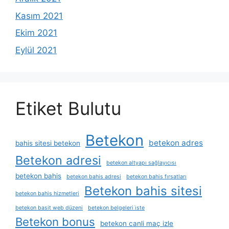
Kasım 2021
Ekim 2021
Eylül 2021
Etiket Bulutu
Betekon
betekon adres
bahis sitesi betekon
Betekon adresi
betekon altyapı sağlayıcısı
betekon bahis
betekon bahis adresi
betekon bahis fırsatları
Betekon bahis sitesi
betekon bahis hizmetleri
betekon basit web düzeni
betekon belgeleri i̇ste
Betekon bonus
betekon canli maç izle