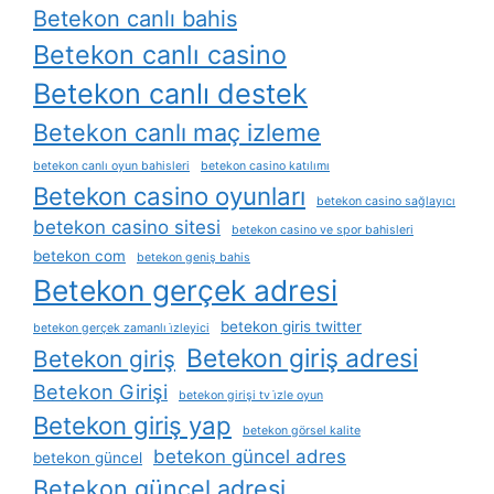
Betekon canlı bahis
Betekon canlı casino
Betekon canlı destek
Betekon canlı maç izleme
betekon canlı oyun bahisleri
betekon casino katılımı
Betekon casino oyunları
betekon casino sağlayıcı
betekon casino sitesi
betekon casino ve spor bahisleri
betekon com
betekon geniş bahis
Betekon gerçek adresi
betekon giris twitter
betekon gerçek zamanlı i̇zleyici
Betekon giriş adresi
Betekon giriş
Betekon Girişi
betekon girişi tv i̇zle oyun
Betekon giriş yap
betekon görsel kalite
betekon güncel adres
betekon güncel
Betekon güncel adresi