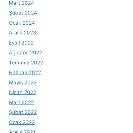
Mart 2024
Şubat 2024
Ocak 2024
Aralık 2023
Eylül 2022
Ağustos 2022
Temmuz 2022
Haziran 2022
Mayıs 2022
Nisan 2022
Mart 2022
Şubat 2022
Ocak 2022
Aralık 2021