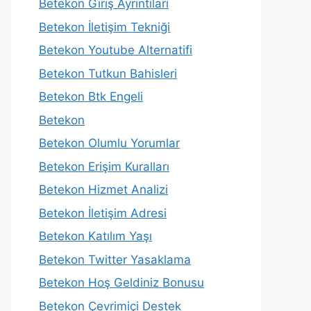
Betekon Giriş Ayrıntıları
Betekon İletişim Tekniği
Betekon Youtube Alternatifi
Betekon Tutkun Bahisleri
Betekon Btk Engeli
Betekon
Betekon Olumlu Yorumlar
Betekon Erişim Kuralları
Betekon Hizmet Analizi
Betekon İletişim Adresi
Betekon Katılım Yaşı
Betekon Twitter Yasaklama
Betekon Hoş Geldiniz Bonusu
Betekon Çevrimiçi Destek