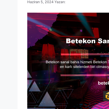
Haziran 5, 2024
Yazarı: