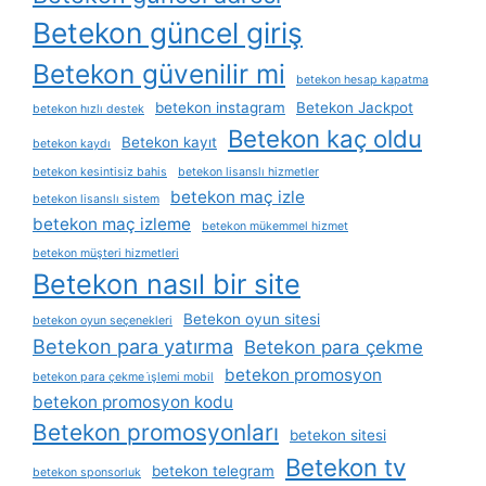
Betekon güncel giriş
Betekon güvenilir mi
betekon hesap kapatma
betekon instagram
Betekon Jackpot
betekon hızlı destek
Betekon kaç oldu
Betekon kayıt
betekon kaydı
betekon kesintisiz bahis
betekon lisanslı hizmetler
betekon maç izle
betekon lisanslı sistem
betekon maç izleme
betekon mükemmel hizmet
betekon müşteri hizmetleri
Betekon nasıl bir site
Betekon oyun sitesi
betekon oyun seçenekleri
Betekon para yatırma
Betekon para çekme
betekon promosyon
betekon para çekme i̇şlemi mobil
betekon promosyon kodu
Betekon promosyonları
betekon sitesi
Betekon tv
betekon telegram
betekon sponsorluk