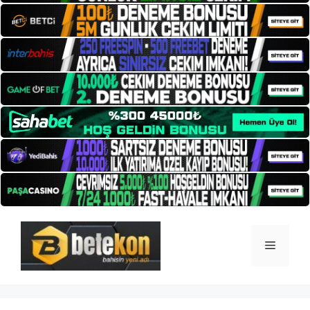
İçeriğe
atla
Menü