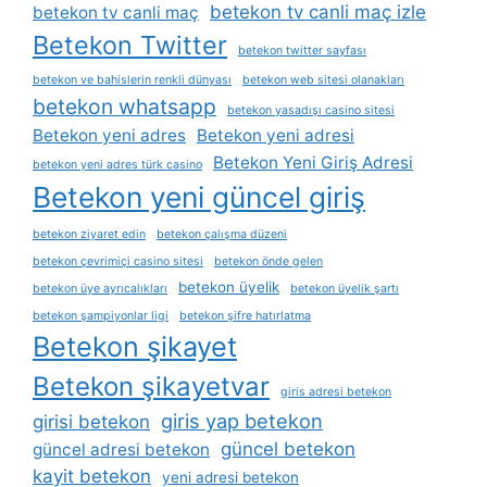
betekon tv canli maç izle
betekon tv canli maç
Betekon Twitter
betekon twitter sayfası
betekon ve bahislerin renkli dünyası
betekon web sitesi olanakları
betekon whatsapp
betekon yasadışı casino sitesi
Betekon yeni adres
Betekon yeni adresi
Betekon Yeni Giriş Adresi
betekon yeni adres türk casino
Betekon yeni güncel giriş
betekon ziyaret edin
betekon çalışma düzeni
betekon çevrimiçi casino sitesi
betekon önde gelen
betekon üyelik
betekon üye ayrıcalıkları
betekon üyelik şartı
betekon şampiyonlar ligi
betekon şifre hatırlatma
Betekon şikayet
Betekon şikayetvar
giris adresi betekon
giris yap betekon
girisi betekon
güncel betekon
güncel adresi betekon
kayit betekon
yeni adresi betekon