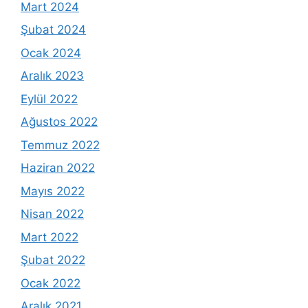
Mart 2024
Şubat 2024
Ocak 2024
Aralık 2023
Eylül 2022
Ağustos 2022
Temmuz 2022
Haziran 2022
Mayıs 2022
Nisan 2022
Mart 2022
Şubat 2022
Ocak 2022
Aralık 2021